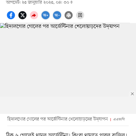
আপডেট: ২৫ জানুয়ারি ২০২৫, ০৪: ৩০
হিদালগোর গোলের পর আর্জেন্টিনার খেলোয়াড়দের উদ্‌যাপন
এএফপি
ঠিক ৬ গোলেই থামল আর্জেন্টিনা। কিংবা থামাতে পারল ব্রাজিল।