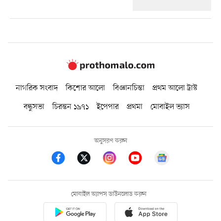
নাগরিক সংবাদ
কিশোর আলো
বিজ্ঞানচিন্তা
প্রথম আলো ট্রাস্ট
বন্ধুসভা
চিরন্তন ১৯৭১
ইপেপার
প্রথমা
মোবাইল ভ্যাস
অনুসরণ করুন
মোবাইল অ্যাপস ডাউনলোড করুন