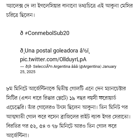
অ্যালেক্স দে লা ইগলেসিয়ার বানানো তথ্যচিত্রে এই আকুনা মেসির
চরিত্রে ছিলেন।
ð
#ConmebolSub20
ð¸Una postal goleadora â½ï¸
pic.twitter.com/OllduyrLpA
— ð¦ð· SelecciÃ³n Argentina â­â­â­ (@Argentina)
January
25, 2025
৮ম মিনিটে আর্জেন্টিনাকে দ্বিতীয় গোলটি এনে দেন ম্যানচেস্টার
সিটির (এখন ধারে রিভার প্লেটে) ১৯ বছর বয়সী ফরোয়ার্ড
এচেভেরি। তাঁর গোলেরও উৎস ছিলেন আকুনা। তিন মিনিট পর
আত্মঘাতী গোল করে বসেন ব্রাজিলের রাইট ব্যাক ইগর সেরাতো।
বিরতির পর ৫২, ৫৪ ও ৭৮ মিনিটে আরও তিন গোল করে
আর্জেন্টিনা।