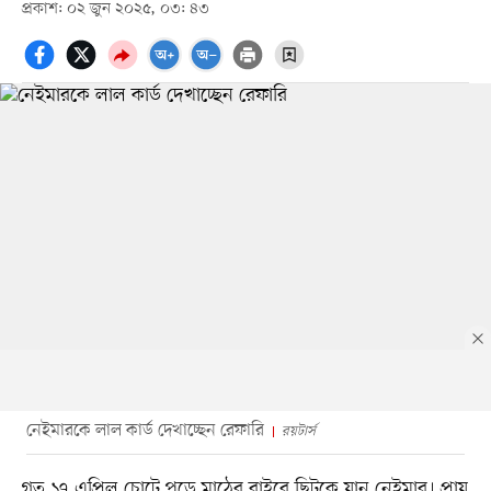
প্রকাশ: ০২ জুন ২০২৫, ০৩: ৪৩
নেইমারকে লাল কার্ড দেখাচ্ছেন রেফারি
রয়টার্স
গত ১৭ এপ্রিল চোটে পড়ে মাঠের বাইরে ছিটকে যান নেইমার। প্রায়