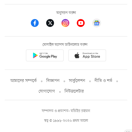
অনুসরণ করুন
মোবাইল অ্যাপস ডাউনলোড করুন
আমাদের সম্পর্কে
বিজ্ঞাপন
সার্কুলেশন
নীতি ও শর্ত
যোগাযোগ
নিউজলেটার
সম্পাদক ও প্রকাশক: মতিউর রহমান
স্বত্ব © ১৯৯৮-২০২৬ প্রথম আলো