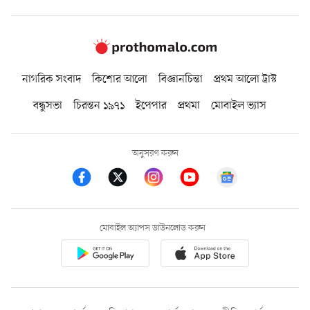
নাগরিক সংবাদ
কিশোর আলো
বিজ্ঞানচিন্তা
প্রথম আলো ট্রাস্ট
বন্ধুসভা
চিরন্তন ১৯৭১
ইপেপার
প্রথমা
মোবাইল ভ্যাস
অনুসরণ করুন
মোবাইল অ্যাপস ডাউনলোড করুন