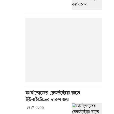
ফার্নান্দেজের রেকর্ডছোঁয়া রাতে
ইউনাইটেডের দারুণ জয়
১৭ মে ২০২৬