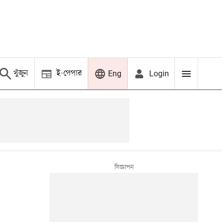
খুঁজুন
ই-পেপার
Login
Eng