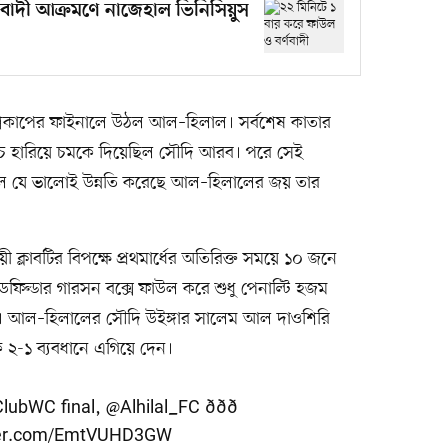
ণবাদী আক্রমণে নাজেহাল ভিনিসিয়ুস
বিশ্বকাপের ফাইনালে উঠল আল–হিলাল। সর্বশেষ কাতার
্যাচে হারিয়ে চমকে দিয়েছিল সৌদি আরব। পরে সেই
ফুটবল যে ভালোই উন্নতি করেছে আল–হিলালের জয় তার
ী ক্লাবটির বিপক্ষে প্রথমার্ধের অতিরিক্ত সময়ে ১০ জনে
িডফিল্ডার গারসন বক্সে ফাউল করে শুধু পেনাল্টি হজম
ন। আল–হিলালের সৌদি উইঙ্গার সালেম আল দাওশিরি
-১ ব্যবধানে এগিয়ে দেন।
ClubWC
final,
@Alhilal_FC
ððð
tter.com/EmtVUHD3GW