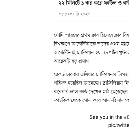
২২ মিনিটে ১ বার করে ফাউল ও বর্
০৮ ফেব্রুয়ারি ২০২৩
সৌদি আরবের প্রথম ক্লাব হিসেবে ক্লাব 
বিশ্বকাপে আর্জেন্টিনাকে তাদের প্রথম ম
আর্জেন্টিনাই চ্যাম্পিয়ন হয়। দেশটির 
আরেকটি বড় প্রমাণ।
রেকর্ড চারবার এশিয়ার চ্যাম্পিয়নস লিগজয়
পরিণত হয়েছিল ফ্লামেঙ্গো। ব্রাজিলিয়ান ম
করেননি লাল কার্ড দেখেও মাঠ ছেড়েছে
স্পটকিক থেকে গোল করে আল–হিলালকে ২
See you in the
#
pic.twi