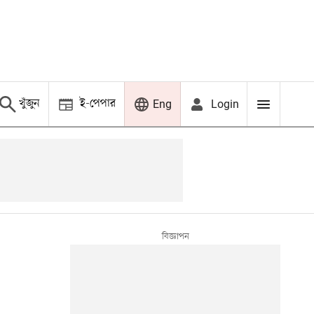
খুঁজুন
ই-পেপার
Login
Eng