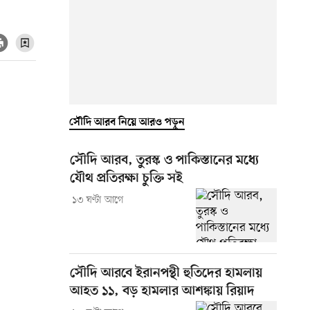
সৌদি আরব নিয়ে আরও পড়ুন
সৌদি আরব, তুরস্ক ও পাকিস্তানের মধ্যে
যৌথ প্রতিরক্ষা চুক্তি সই
১৩ ঘণ্টা আগে
সৌদি আরবে ইরানপন্থী হুতিদের হামলায়
আহত ১১, বড় হামলার আশঙ্কায় রিয়াদ