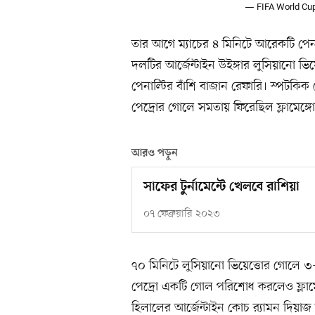
— FIFA World Cu
তার আগে ম্যাচের ৪ মিনিটে আরেকটি পে
দলটির আর্জেন্টাইন উইঙ্গার লুসিয়ানো ভিয়ে
পেনাল্টির বাঁশি বাজান রেফারি। স্পটক
পেদ্রোর গোলে সমতায় ফিরেছিল ফ্লামেঙ্গো
আরও পড়ুন
সাফের টুর্নামেন্টে খেলবে রাশিয়া
০৭ ফেব্রুয়ারি ২০২৩
৭০ মিনিটে লুসিয়ানো ভিয়েত্তোর গোলে 
পেদ্রো একটি গোল পরিশোধ করলেও ফ্লামেঙ
হিলালের আর্জেন্টাইন কোচ র‌্যামন দিয়াজ 