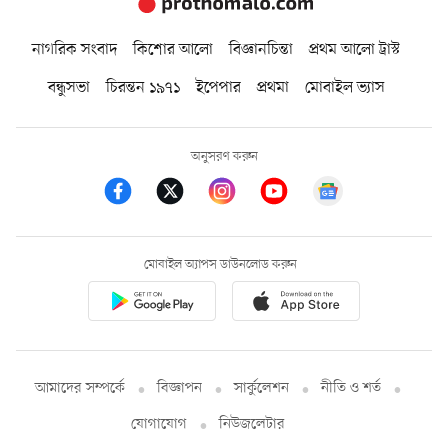
নাগরিক সংবাদ
কিশোর আলো
বিজ্ঞানচিন্তা
প্রথম আলো ট্রাস্ট
বন্ধুসভা
চিরন্তন ১৯৭১
ইপেপার
প্রথমা
মোবাইল ভ্যাস
অনুসরণ করুন
মোবাইল অ্যাপস ডাউনলোড করুন
আমাদের সম্পর্কে
বিজ্ঞাপন
সার্কুলেশন
নীতি ও শর্ত
যোগাযোগ
নিউজলেটার