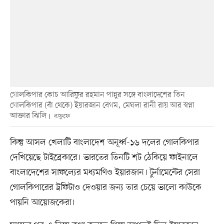
গোলকিপার কোচ আরিফুর রহমান পান্নুর সঙ্গে বাংলাদেশের তিন
গোলকিপার (বাঁ থেকে) ইয়ারজান বেগম, মেঘলা রানী রায় আর স্বপ্না
আক্তার ঝিলি
বাফুফে
কিন্তু আসল খেলাটি বাংলাদেশ অনূর্ধ্ব-১৬ দলের গোলকিপার
দেখিয়েছে টাইব্রেকারে। ভারতের তিনটি শট ঠেকিয়ে ফাইনালে
বাংলাদেশের সাফল্যের মধ্যমণিও ইয়ারজান। টুর্নামেন্টের সেরা
গোলকিপারের ট্রফিটাও দেওয়ার জন্য তার চেয়ে ভালো কাউকে
পায়নি আয়োজকেরা।