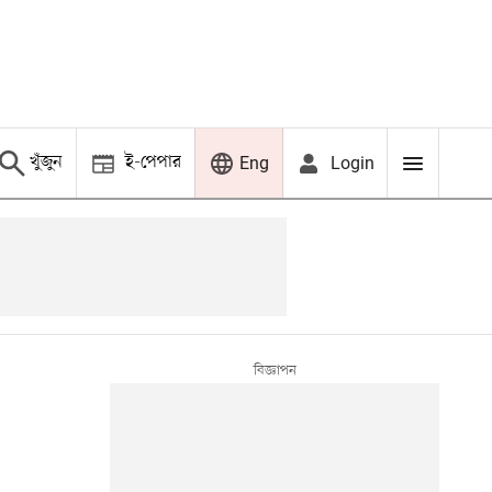
খুঁজুন
ই-পেপার
Login
Eng