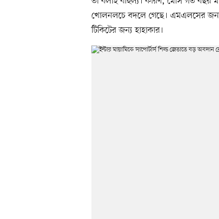
তা বলাই বাহুল্য। কারণ, মেসি গত বছর মায়
খোলনলচে বদলে গেছে। এমএলসের জনপ্র
টিকিটের জন্য হাহাকার।