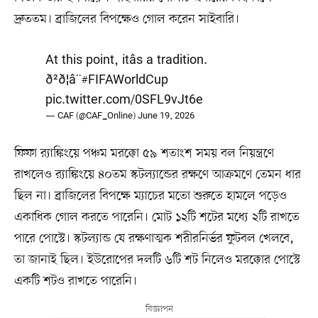
দ্রুততম। ব্রাজিলের বিপক্ষেও গোল করেন সাইবারি।
At this point, itâs a tradition.
ð²ð¦â¨
#FIFAWorldCup
pic.twitter.com/0SFL9vJt6e
— CAF (@CAF_Online)
June 19, 2026
ফিফা র‌্যাঙ্কিংয়ে পঞ্চম মরক্কো ৫৯ শতাংশ সময় বল নিয়ন্ত্রণে
রাখলেও র‌্যাঙ্কিংয়ে ৪০তম স্কটল্যান্ডের রক্ষণে আক্রমণে তেমন ধার
ছিল না। ব্রাজিলের বিপক্ষে ম্যাচের মতো শুরুতে হামলে পড়েও
একাধিক গোল করতে পারেনি। মোট ১২টি শটের মধ্যে ২টি রাখতে
পারে পোস্টে। স্কটল্যান্ড যে রক্ষণাত্মক শরীরনির্ভর ফুটবল খেলবে,
তা জানাই ছিল। ইউরোপের দলটি ৬টি শট নিলেও মরক্কোর পোস্টে
একটি শটও রাখতে পারেনি।