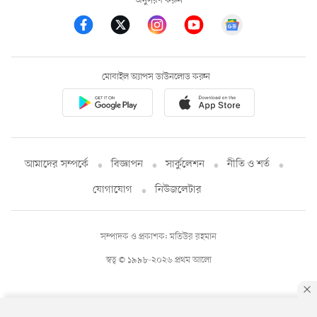
অনুসরণ করুন
মোবাইল অ্যাপস ডাউনলোড করুন
আমাদের সম্পর্কে
বিজ্ঞাপন
সার্কুলেশন
নীতি ও শর্ত
যোগাযোগ
নিউজলেটার
সম্পাদক ও প্রকাশক: মতিউর রহমান
স্বত্ব © ১৯৯৮-২০২৬ প্রথম আলো