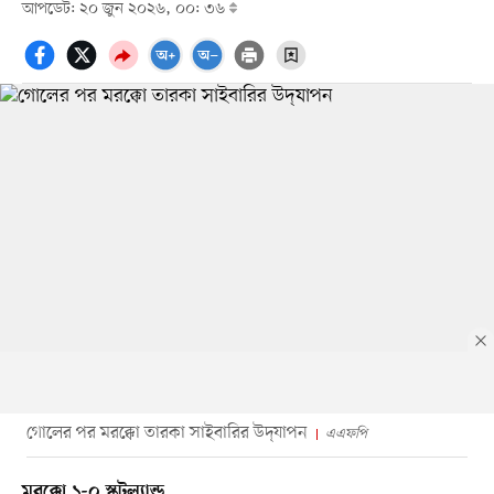
আপডেট: ২০ জুন ২০২৬, ০০: ৩৬
গোলের পর মরক্কো তারকা সাইবারির উদ্‌যাপন
এএফপি
মরক্কো ১-০ স্কটল্যান্ড