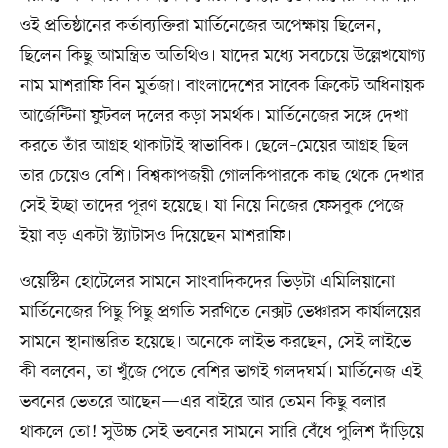
ওই প্রতিষ্ঠানের কর্তাব্যক্তিরা মার্তিনেজের অপেক্ষায় ছিলেন,
ছিলেন কিছু আমন্ত্রিত অতিথিও। যাদের মধ্যে সবচেয়ে উল্লেখযোগ্য
নাম মাশরাফি বিন মুর্তজা। বাংলাদেশের সাবেক ক্রিকেট অধিনায়ক
আর্জেন্টিনা ফুটবল দলের কড়া সমর্থক। মার্তিনেজের সঙ্গে দেখা
করতে তাঁর আগ্রহ থাকাটাই স্বাভাবিক। ছেলে–মেয়ের আগ্রহ ছিল
তার চেয়েও বেশি। বিশ্বকাপজয়ী গোলকিপারকে কাছ থেকে দেখার
সেই ইচ্ছা তাদের পূরণ হয়েছে। যা নিয়ে নিজের ফেসবুক পেজে
ইয়া বড় একটা স্ট্যাটাসও দিয়েছেন মাশরাফি।
ওয়েস্টিন হোটেলের সামনে সাংবাদিকদের ভিড়টা এমিলিয়ানো
মার্তিনেজের পিছু পিছু প্রগতি সরণিতে নেক্সট ভেঞ্চারস কার্যালয়ের
সামনে স্থানান্তরিত হয়েছে। অনেকে লাইভ করছেন, সেই লাইভে
কী বলবেন, তা খুঁজে পেতে বেশির ভাগই গলদঘর্ম। মার্তিনেজ এই
ভবনের ভেতরে আছেন—এর বাইরে আর তেমন কিছু বলার
থাকলে তো! সুউচ্চ সেই ভবনের সামনে সারি বেঁধে পুলিশ দাঁড়িয়ে