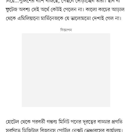
নিয়ে...পুলিশের বাঁশি বাজছে, পেছনে দৌড়াচ্ছেন তাঁরা। ছবি বা
ফুটেজ অবশ্য সেই অর্থে কেউই পেলেন না। কালো কাচের আড়াল
থেকে এমিলিয়ানো মার্তিনেজকে যে ভালোমতো দেখাই গেল না।
হোটেল থেকে পরবর্তী গন্তব্য মিনিট পনের দূরত্বের বাড্ডার প্রগতি
সরণিতে ডিজিটাল বিজনেস পোর্টাল নেক্সট ভেঞ্চারসের কার্যালয়।