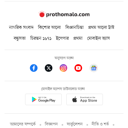
নাগরিক সংবাদ
কিশোর আলো
বিজ্ঞানচিন্তা
প্রথম আলো ট্রাস্ট
বন্ধুসভা
চিরন্তন ১৯৭১
ইপেপার
প্রথমা
মোবাইল ভ্যাস
অনুসরণ করুন
মোবাইল অ্যাপস ডাউনলোড করুন
আমাদের সম্পর্কে
বিজ্ঞাপন
সার্কুলেশন
নীতি ও শর্ত