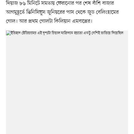
দিয়াজ ৮৬ মিনিটে সমতায় ফেরানোর পর শেষ বাঁশি বাজার
আগমুহূর্তে ভিনিসিয়ুস জুনিয়রের পাস থেকে জুড বেলিংহামের
গোল। আর প্রথম গোলটা কিলিয়ান এমবাপ্পের।