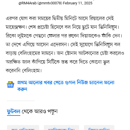
@RM4Arab (@mmtv30078)
February 11, 2025
এরপর যোগ করা সময়ের দ্বিতীয় মিনিটে আসে রিয়ালের সেই
মাহেন্দ্রক্ষণ। শেষ প্রচেষ্টা হিসেবে বল নিয়ে ছুটে যান ভিনিসিয়ুস।
রিকো লুইসকে পেছনে ফেলার পর রুবেন দিয়াজকেও ফাঁকি দেন।
তা দেখে এগিয়ে আসেন এদেরসন। সেই সুযোগে ভিনিসিয়ুস বল
বাড়ায় বেলিংহামের সামনে। জন স্টোনস আটকানোর চেষ্টা করলেও
অরক্ষিত জাল কাঁপিয়ে সিটিকে স্তব্ধ করে দিতে কোনো ভুল
করেননি বেলিংহাম।
প্রথম আলোর খবর পেতে গুগল নিউজ চ্যানেল ফলো
করুন
থেকে আরও পড়ুন
ফুটবল