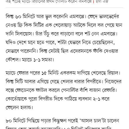
এই শটেই ম্যাচে রিয়ালের প্রথম গোলটি করেন এমবাপ্পে
ছবি: এক্স
কিন্তু ৬০ মিনিটে আর ভুল করেননি এমবাপ্পে। ফেদে ভালভের্দের
নেওয় ফ্রি কিক সিটির এক খেলোয়াড় আটকে দিলে বল পেয়ে যান
দানি সিবায়োস। তাঁর উঁচু করে বাড়ানো বলে শট নেন এমবাপ্পে।
যদিও দেখে মনে হতে পারে, শটটা যেভাবে নিতে চেয়েছিলেন,
সেভাবে পারেননি। কিন্তু সেটাই ছিল এদেরসনকে ফাঁকি দেওয়ার
কৌশল। ম্যাচে ১–১ সমতা।
ম্যাচে ফেরার পরের ১৫ মিনিট একরকম দাপিয়ে খেলেছে রিয়াল।
কিন্তু সিটি আবার এগিয়ে গেছে খেলার ধারার বিপরীতে। নিজেদের
বক্সে ফোডেনকে ফাউল করলে পেনাল্টির বাঁশি বাজান রেফারি।
কোর্তোয়াকে পুরো বিপরীত দিকে পাঠিয়ে ব্যবধান ২–১ করে
ফেলেন হলান্ড।
৮০ মিনিটে পিছিয়ে পড়ার কিছুক্ষণ পরেই ‘আসল চাল’টা চালেন