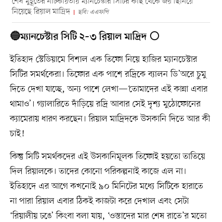
শেষ মুহূর্তের নাটকীয়তায় ম্যানচেস্টার সিটির কাছ থেকে জয় ছিনিয়ে
নিয়েছে রিয়াল মাদ্রিদ
ছবি: এএফপি
🔵ম্যানচেস্টার সিটি ২–৩ রিয়াল মাদ্রিদ ⚪
ইতিহাদ স্টেডিয়ামে বিশাল এক তিফো নিয়ে হাজির ম্যানচেস্টার
সিটির সমর্থকেরা। তিফোর এক পাশে রদ্রিকে ব্যালন ডি’অরে চুমু
দিতে দেখা যাচ্ছে, অন্য পাশে লেখা—‘তোমাদের এই কান্না এবার
থামাও’। গ্যালারিতে দাঁড়িয়ে রদ্রি আবার সেই দৃশ্য মুঠোফোনের
ক্যামেরায় ধারণ করছেন। রিয়াল মাদ্রিদকে উসকানি দিতে আর কী
চাই!
কিন্তু সিটি সমর্থকদের এই উসকানিমূলক তিফোই হয়তো তাতিয়ে
দিল রিয়ালকে। তাদের কোনো পরিকল্পনাই কাজে এল না।
ইতিহাদে এর আগে কখনোই ৯০ মিনিটের মধ্যে সিটিকে হারাতে
না পারা রিয়াল এবার ঠিকই কাজটা করে দেখাল এবং সেটা
‘রিয়ালীয় ঢঙে’ কিংবা বলা যায়, ‘ওস্তাদের মার শেষ রাতে’র মতো