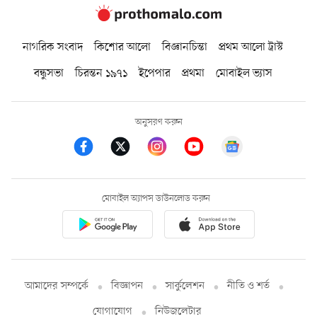
নাগরিক সংবাদ
কিশোর আলো
বিজ্ঞানচিন্তা
প্রথম আলো ট্রাস্ট
বন্ধুসভা
চিরন্তন ১৯৭১
ইপেপার
প্রথমা
মোবাইল ভ্যাস
অনুসরণ করুন
মোবাইল অ্যাপস ডাউনলোড করুন
আমাদের সম্পর্কে
বিজ্ঞাপন
সার্কুলেশন
নীতি ও শর্ত
যোগাযোগ
নিউজলেটার