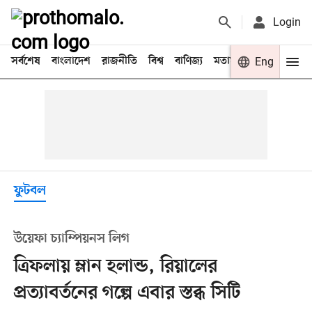
Login
সর্বশেষ
বাংলাদেশ
রাজনীতি
বিশ্ব
বাণিজ্য
মতামত
খেলা
Eng
বিনো
ফুটবল
উয়েফা চ্যাম্পিয়নস লিগ
ত্রিফলায় ম্লান হলান্ড, রিয়ালের
প্রত্যাবর্তনের গল্পে এবার স্তব্ধ সিটি