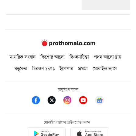
নাগরিক সংবাদ
কিশোর আলো
বিজ্ঞানচিন্তা
প্রথম আলো ট্রাস্ট
বন্ধুসভা
চিরন্তন ১৯৭১
ইপেপার
প্রথমা
মোবাইল ভ্যাস
অনুসরণ করুন
মোবাইল অ্যাপস ডাউনলোড করুন