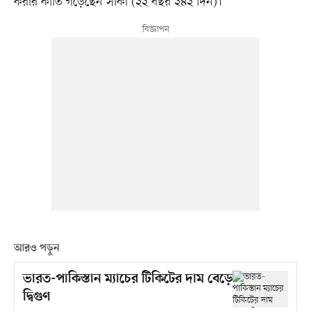
করার কীর্তি গড়েছেন সাকা (২২ বছর ২৪২ দিন)।
আরও পড়ুন
ভারত-পাকিস্তান ম্যাচের টিকিটের দাম বেড়ে
দ্বিগুণ