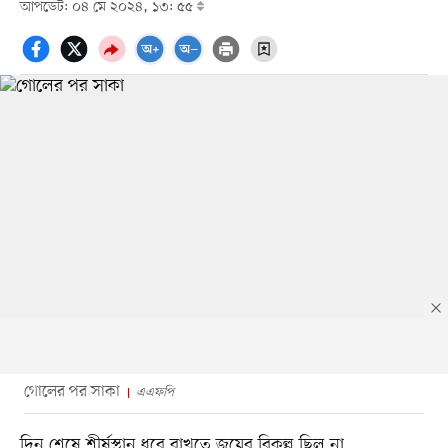
আপডেট: ০৪ মে ২০২৪, ১৩: ৫৫
গোলের পর সাকা
এএফপি
দিন শেষে শীর্ষস্থান ধরে রাখতে জয়ের বিকল্প ছিল না