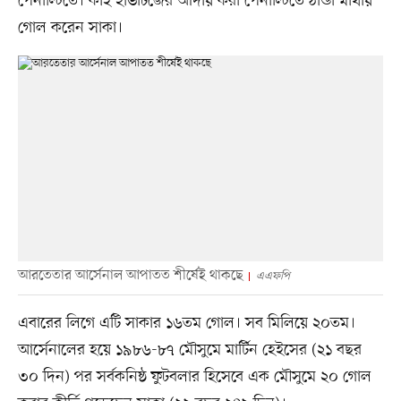
পেনাল্টিতে। কাই হাভার্টজের আদায় করা পেনাল্টিতে ঠান্ডা মাথায়
গোল করেন সাকা।
আরতেতার আর্সেনাল আপাতত শীর্ষেই থাকছে
এএফপি
এবারের লিগে এটি সাকার ১৬তম গোল। সব মিলিয়ে ২০তম।
আর্সেনালের হয়ে ১৯৮৬-৮৭ মৌসুমে মার্টিন হেইসের (২১ বছর
৩০ দিন) পর সর্বকনিষ্ঠ ফুটবলার হিসেবে এক মৌসুমে ২০ গোল