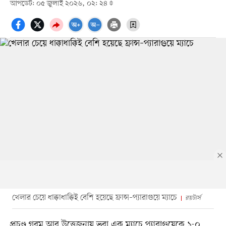
আপডেট: ০৫ জুলাই ২০২৬, ০২: ২৪
খেলার চেয়ে ধাক্কাধাক্কিই বেশি হয়েছে ফ্রান্স–প্যারাগুয়ে ম্যাচে
রয়টার্স
প্রচণ্ড গরম আর উত্তেজনায় ভরা এক ম্যাচে প্যারাগুয়েকে ১-০