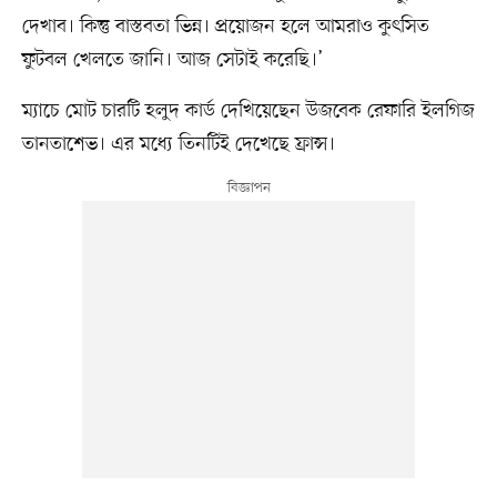
দেখাব। কিন্তু বাস্তবতা ভিন্ন। প্রয়োজন হলে আমরাও কুৎসিত
ফুটবল খেলতে জানি। আজ সেটাই করেছি।’
ম্যাচে মোট চারটি হলুদ কার্ড দেখিয়েছেন উজবেক রেফারি ইলগিজ
তানতাশেভ। এর মধ্যে তিনটিই দেখেছে ফ্রান্স।