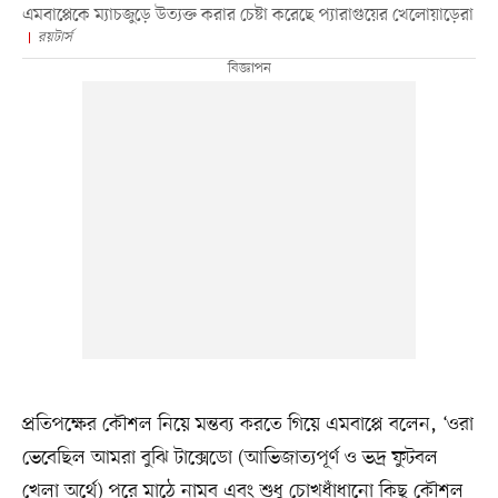
এমবাপ্পেকে ম্যাচজুড়ে উত্যক্ত করার চেষ্টা করেছে প্যারাগুয়ের খেলোয়াড়েরা
রয়টার্স
প্রতিপক্ষের কৌশল নিয়ে মন্তব্য করতে গিয়ে এমবাপ্পে বলেন, ‘ওরা
ভেবেছিল আমরা বুঝি টাক্সেডো (আভিজাত্যপূর্ণ ও ভদ্র ফুটবল
খেলা অর্থে) পরে মাঠে নামব এবং শুধু চোখধাঁধানো কিছু কৌশল