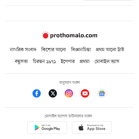
নাগরিক সংবাদ
কিশোর আলো
বিজ্ঞানচিন্তা
প্রথম আলো ট্রাস্ট
বন্ধুসভা
চিরন্তন ১৯৭১
ইপেপার
প্রথমা
মোবাইল ভ্যাস
অনুসরণ করুন
মোবাইল অ্যাপস ডাউনলোড করুন