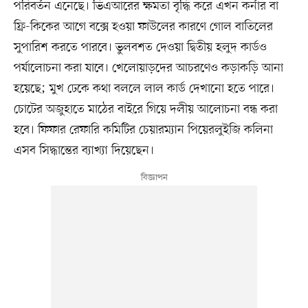
পরিবর্তন এনেছে। ভিএআরের ক্ষমতা বৃদ্ধি করে এখন কর্নার বা
ফ্রি-কিকের আগে বক্সে হওয়া ফাউলের কারণে গোল বাতিলের
সুপারিশ করতে পারবে। ভুলবশত দেওয়া দ্বিতীয় হলুদ কার্ডও
পর্যালোচনা করা যাবে। খেলোয়াড়দের আচরণেও কড়াকড়ি আনা
হয়েছে; মুখ ঢেকে কথা বললে লাল কার্ড দেখানো হতে পারে।
চোটের অজুহাতে মাঠের বাইরে গিয়ে দলীয় আলোচনা বন্ধ করা
হবে। ফিফার রেফারি কমিটির চেয়ারম্যান পিয়েরলুইজি কলিনা
এসব সিদ্ধান্তের ব্যাখ্যা দিয়েছেন।