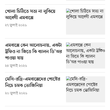
খোলা চিঠিতে সত্য না লুকিয়ে
আবেগী এমবাপ্পে
২৭ জুলাই ২০২৬
এমবাপ্পে কেন আলোচনায়, একটা
ট্রফিও না জিতে কি ব্যালন ডি’অর
পাওয়া যায়
২৪ জুলাই ২০২৬
মেসি–রদ্রি–এমবাপ্পেদের পোস্টের
নিচে চমক ভোজিনিয়া
২০ জুলাই ২০২৬