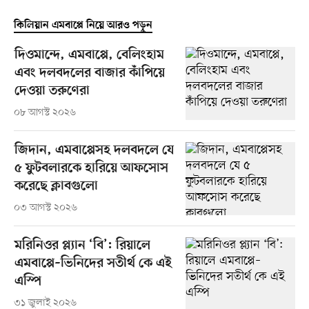
কিলিয়ান এমবাপ্পে নিয়ে আরও পড়ুন
দিওমান্দে, এমবাপ্পে, বেলিংহাম
এবং দলবদলের বাজার কাঁপিয়ে
দেওয়া তরুণেরা
০৮ আগস্ট ২০২৬
জিদান, এমবাপ্পেসহ দলবদলে যে
৫ ফুটবলারকে হারিয়ে আফসোস
করেছে ক্লাবগুলো
০৩ আগস্ট ২০২৬
মরিনিওর প্ল্যান ‘বি’: রিয়ালে
এমবাপ্পে–ভিনিদের সতীর্থ কে এই
এস্পি
৩১ জুলাই ২০২৬