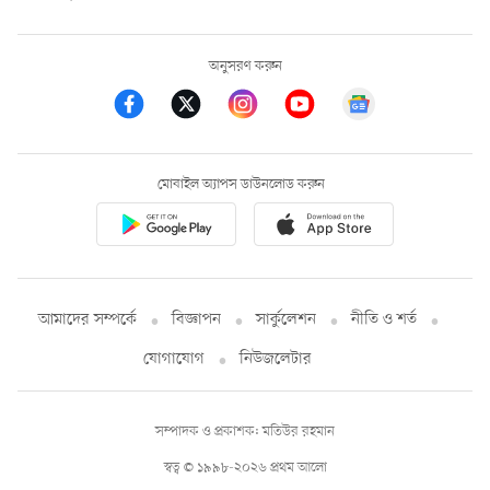
অনুসরণ করুন
মোবাইল অ্যাপস ডাউনলোড করুন
আমাদের সম্পর্কে
বিজ্ঞাপন
সার্কুলেশন
নীতি ও শর্ত
যোগাযোগ
নিউজলেটার
সম্পাদক ও প্রকাশক: মতিউর রহমান
স্বত্ব © ১৯৯৮-২০২৬ প্রথম আলো