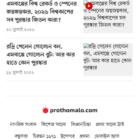
এমবাপ্পের বিশ্ব রেকর্ড ও স্পেনের
জয়জয়কার, ২০২৬ বিশ্বকাপের
সব পুরস্কার জিতল কারা?
২০ জুলাই ২০২৬
রদ্রি পেলেন গোল্ডেন বল,
এমবাপ্পে গোল্ডেন বুট: আর কার
হাতে কোন পুরস্কার
১৯ জুলাই ২০২৬
নাগরিক সংবাদ
কিশোর আলো
বিজ্ঞানচিন্তা
প্রথম আলো ট্রাস্ট
বন্ধুসভা
চিরন্তন ১৯৭১
ইপেপার
প্রথমা
মোবাইল ভ্যাস