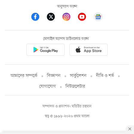
অনুসরণ করুন
মোবাইল অ্যাপস ডাউনলোড করুন
আমাদের সম্পর্কে
বিজ্ঞাপন
সার্কুলেশন
নীতি ও শর্ত
যোগাযোগ
নিউজলেটার
সম্পাদক ও প্রকাশক: মতিউর রহমান
স্বত্ব © ১৯৯৮-২০২৬ প্রথম আলো