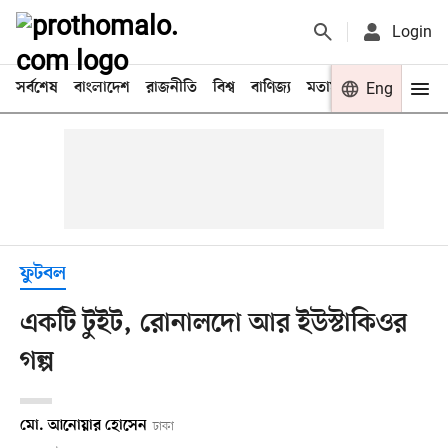
Login
সর্বশেষ
বাংলাদেশ
রাজনীতি
বিশ্ব
বাণিজ্য
মতামত
খেলা
Eng
বিনো
ফুটবল
একটি টুইট, রোনালদো আর ইউস্টাকিওর
গল্প
মো. আনোয়ার হোসেন
ঢাকা