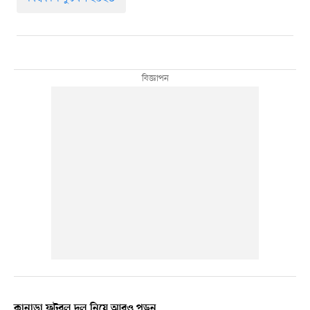
কানাডা ফুটবল দল নিয়ে আরও পড়ুন