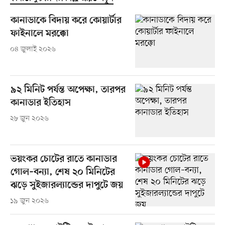
কানাডাকে বিদায় করে কোয়ার্টার
ফাইনালে মরক্কো
০৪ জুলাই ২০২৬
৯২ মিনিট পর্যন্ত অপেক্ষা, তারপর
কানাডার ইতিহাস
২৮ জুন ২০২৬
ভয়ংকর চোটের রাতে কানাডার
গোল–বন্যা, শেষ ২০ মিনিটের
ঝড়ে সুইজারল্যান্ডের দাপুটে জয়
১৯ জুন ২০২৬