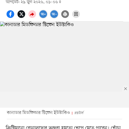
আপডেট: ২৯ জুন ২০২৬, ০১: ০৬
কানাডার মিডফিল্ডার স্টিফেন ইউস্টাকিও
রয়টার্স
ক্রিস্টিয়ানো রোনালদোর ভক্তরা হয়তো খেপে যেতে পারেন। খোঁচা