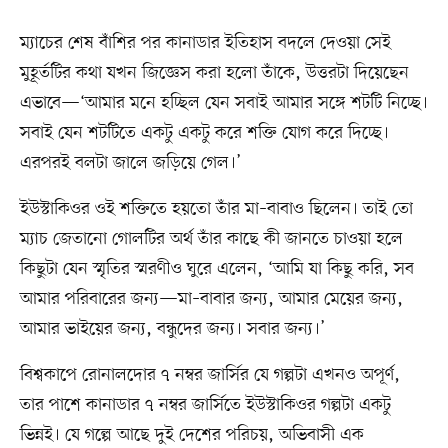
ম্যাচের শেষ বাঁশির পর কানাডার ইতিহাস বদলে দেওয়া সেই
মুহূর্তটির কথা যখন জিজ্ঞেস করা হলো তাঁকে, উত্তরটা দিয়েছেন
এভাবে—‘আমার মনে হচ্ছিল যেন সবাই আমার সঙ্গে শটটি নিচ্ছে।
সবাই যেন শটটিতে একটু একটু করে শক্তি যোগ করে দিচ্ছে।
এরপরই বলটা জালে জড়িয়ে গেল।’
ইউস্টাকিওর ওই শক্তিতে হয়তো তাঁর মা–বাবাও ছিলেন। তাই তো
ম্যাচ জেতানো গোলটির অর্থ তাঁর কাছে কী জানতে চাওয়া হলে
কিছুটা যেন স্মৃতির স্মরণীও ঘুরে এলেন, ‘আমি যা কিছু করি, সব
আমার পরিবারের জন্য—মা–বাবার জন্য, আমার মেয়ের জন্য,
আমার ভাইয়ের জন্য, বন্ধুদের জন্য। সবার জন্য।’
বিশ্বকাপে রোনালদোর ৭ নম্বর জার্সির যে গল্পটা এখনও অপূর্ণ,
তার পাশে কানাডার ৭ নম্বর জার্সিতে ইউস্টাকিওর গল্পটা একটু
ভিন্নই। যে গল্পে আছে দুই দেশের পরিচয়, অভিবাসী এক