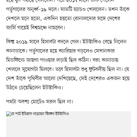
হয়ে যুব পর্যায়ে খেললেন। পরে ২০১৭ সালে ডাক পেলেন
পর্তুগালের অনূর্ধ্ব–১৯ দলে। সাতটি ম্যাচও খেললেন। তখন তাঁকে
দেখলে মনে হতো, একদিন হয়তো রোনালদোর সঙ্গে দেশের
জার্সি গায়েই বিশ্বমঞ্চে নামবেন।
কিন্তু ২০১৯ সালে হিসাবটা বদলে গেল। ইউস্টাকিও বেছে নিলেন
কানাডাকে। পর্তুগালের হয়ে ক্যারিয়ার গড়লেও সেখানকার
মিডফিল্ডে জায়গা পাওয়ার লড়াই ছিল কঠিন। বরং কানাডায়
খেললে সুযোগটা মিলবে। তবে হিসাবটা শুধু ফুটবলীয় ছিল না। যে
দেশ তাঁকে পৃথিবীর আলো দেখিয়েছে, সেই দেশেরও একজন হয়ে
উঠতে চেয়েছিলেন ইউস্টাকিও।
পথটা অবশ্য মোটেও সরল ছিল না।