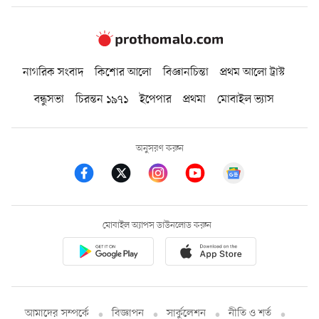
নাগরিক সংবাদ
কিশোর আলো
বিজ্ঞানচিন্তা
প্রথম আলো ট্রাস্ট
বন্ধুসভা
চিরন্তন ১৯৭১
ইপেপার
প্রথমা
মোবাইল ভ্যাস
অনুসরণ করুন
মোবাইল অ্যাপস ডাউনলোড করুন
আমাদের সম্পর্কে
বিজ্ঞাপন
সার্কুলেশন
নীতি ও শর্ত