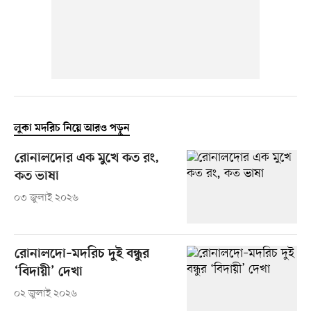
লুকা মদরিচ নিয়ে আরও পড়ুন
রোনালদোর এক মুখে কত রং,
কত ভাষা
০৩ জুলাই ২০২৬
রোনালদো–মদরিচ দুই বন্ধুর
‘বিদায়ী’ দেখা
০২ জুলাই ২০২৬