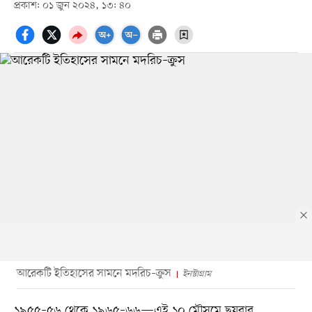
প্রকাশ: ০১ জুন ২০২৪, ১৩: ৪০
আরেকটি ইতিহাসের সামনে মদরিচ–ক্রুস
ইনস্টাগ্রাম
১৯৫৫–৫৬ থেকে ১৯৬৫–৬৬—এই ১০ মৌসুমে ছয়বার