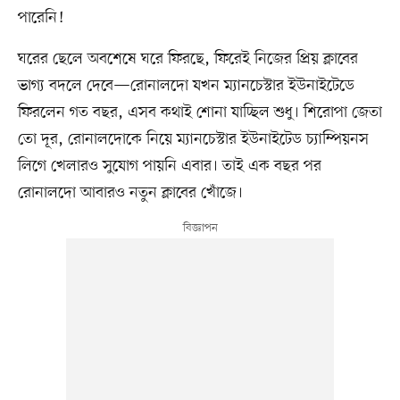
পারেনি!
ঘরের ছেলে অবশেষে ঘরে ফিরছে, ফিরেই নিজের প্রিয় ক্লাবের
ভাগ্য বদলে দেবে—রোনালদো যখন ম্যানচেস্টার ইউনাইটেডে
ফিরলেন গত বছর, এসব কথাই শোনা যাচ্ছিল শুধু। শিরোপা জেতা
তো দূর, রোনালদোকে নিয়ে ম্যানচেস্টার ইউনাইটেড চ্যাম্পিয়নস
লিগে খেলারও সুযোগ পায়নি এবার। তাই এক বছর পর
রোনালদো আবারও নতুন ক্লাবের খোঁজে।