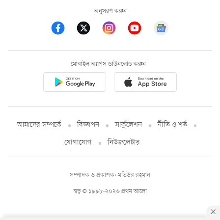
অনুসরণ করুন
মোবাইল অ্যাপস ডাউনলোড করুন
আমাদের সম্পর্কে
বিজ্ঞাপন
সার্কুলেশন
নীতি ও শর্ত
যোগাযোগ
নিউজলেটার
সম্পাদক ও প্রকাশক: মতিউর রহমান
স্বত্ব © ১৯৯৮-২০২৬ প্রথম আলো