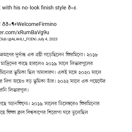
 with his no-look finish style ð«£
ð«¶
#WelcomeFirmino
tter.com/xRumBaVg9u
i Club (@ALAHLI_FCEN)
July 4, 2023
্রমণের দুর্দান্ত এক ত্রয়ী গড়েছিলেন ফিরমিনো। ২০১৮
ল মাদ্রিদের কাছে হারলেও ২০১৯ সালে লিভারপুলের
িরমিনোর ভূমিকা ছিল অসাধারণ। একই সঙ্গে ২০২০ সালে
ার লিগ জয়েও বড় ভূমিকা তাঁর। ২০২২ সালে এক পয়েন্টের
রেনি লিভারপুল।
ে অ্যানফিল্ডে। ২০১৯ সালের ডিসেম্বরেও ফিরমিনোর
ারিয়ে ফিফা ক্লাব বিশ্বকাপের শিরোপা ঘরে তুলেছিল