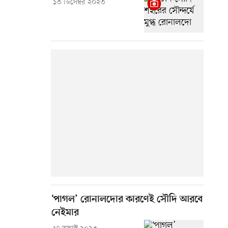
১৩ ডিসেম্বর ২০২৩
‘পাগল’ রোনালদোর কারণেই সৌদি আরবে
নেইমার