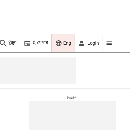
খুঁজুন
ই-পেপার
Login
Eng