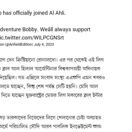
has officially joined Al Ahli.
adventure Bobby. Weâll always support
ic.twitter.com/WILPCGNSrt
ion (@AnfieldEdition)
July 4, 2023
যোগ দেন ক্রিস্টিয়ানো রোনালদো। এর পর থেকেই এই লিগ
্লাব আল হিলাল আর্জেন্টিনার বিশ্বকাপজয়ী অধিনায়ক
ব দিয়েছিল। গত এপ্রিলে সংবাদ সংস্থা এএফপি এমন খবরও
ে যাচ্ছেন, কিন্তু শেষ পর্যন্ত সেটি হয়নি। মেসি আল
িতে যাচ্ছেন যুক্তরাষ্ট্রের মেজর লিগ সকারের ক্লাব ইন্টার
বড় তারকাদের নিজেদের লিগে খেলানোর চেষ্টা অব্যাহত
অর্থে পরিচালিত সৌদি আরব পাবলিক ইনভেস্টমেন্ট ফান্ড