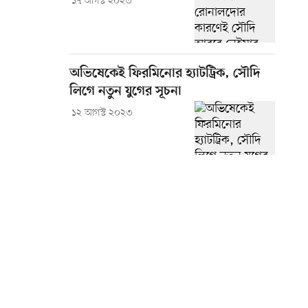
১৭ আগস্ট ২০২৩
অভিষেকেই ফিরমিনোর হ্যাটট্রিক, সৌদি
লিগে নতুন যুগের সূচনা
১২ আগস্ট ২০২৩