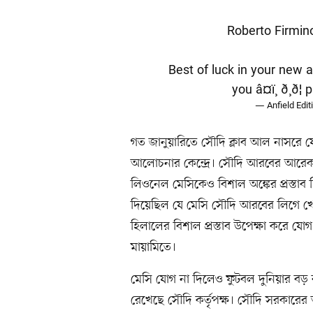
Roberto Firmino 
Best of luck in your new 
you â¤ï¸ ð¸ð¦
p
— Anfield Edit
গত জানুয়ারিতে সৌদি ক্লাব আল নাসরে 
আলোচনার কেন্দ্রে। সৌদি আরবের আরেক ক
লিওনেল মেসিকেও বিশাল অঙ্কের প্রস্তা
দিয়েছিল যে মেসি সৌদি আরবের লিগে খেলত
হিলালের বিশাল প্রস্তাব উপেক্ষা করে যোগ দ
মায়ামিতে।
মেসি যোগ না দিলেও ফুটবল দুনিয়ার বড় 
রেখেছে সৌদি কর্তৃপক্ষ। সৌদি সরকারের 