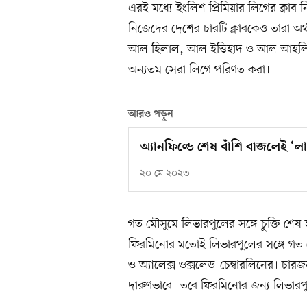
এরই মধ্যে ইংলিশ প্রিমিয়ার লিগের ক্লাব
নিজেদের দেশের চারটি ক্লাবকেও তারা 
আল হিলাল, আল ইত্তিহাদ ও আল আহলি। সৌদ
অন্যতম সেরা লিগে পরিণত করা।
আরও পড়ুন
অ্যানফিল্ডে শেষ বাঁশি বাজলেই ‘
২০ মে ২০২৩
গত মৌসুমে লিভারপুলের সঙ্গে চুক্তি শে
ফিরমিনোর মতোই লিভারপুলের সঙ্গে গত ম
ও অ্যালেক্স ওক্সলেড-চেম্বারলিনের। চারজ
দারুণভাবে। তবে ফিরমিনোর জন্য লিভারপ