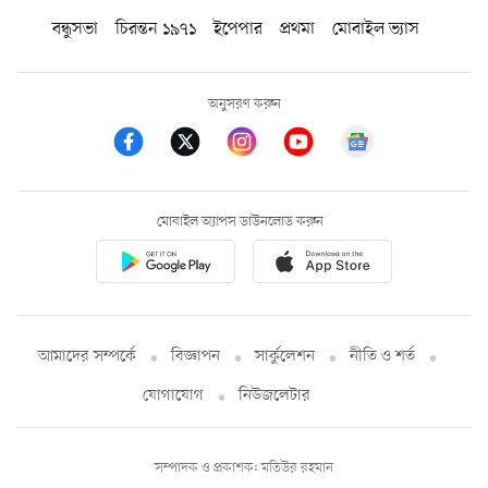
বন্ধুসভা
চিরন্তন ১৯৭১
ইপেপার
প্রথমা
মোবাইল ভ্যাস
অনুসরণ করুন
মোবাইল অ্যাপস ডাউনলোড করুন
আমাদের সম্পর্কে
বিজ্ঞাপন
সার্কুলেশন
নীতি ও শর্ত
যোগাযোগ
নিউজলেটার
সম্পাদক ও প্রকাশক: মতিউর রহমান