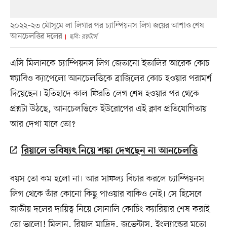
২০২২–২৩ মৌসুমে লা লিগার পর চ্যাম্পিয়নস লিগ জয়ের আশাও শেষ
আনচেলত্তির দলের
ছবি: রয়টার্স
এসি মিলানকে চ্যাম্পিয়নস লিগ জেতানো ইতালির আরেক কোচ
ফ্যাবিও ক্যাপেলো আনচেলত্তিকে ব্রাজিলের কোচ হওয়ার পরামর্শ
দিয়েছেন। ইতিহাদে কাল ফিরতি লেগ শেষ হওয়ার পর থেকে
প্রশ্নটা উঠছে, আনচেলত্তিকে ইউরোপের এই ক্লাব প্রতিযোগিতায়
আর দেখা যাবে তো?
রিয়ালে ভবিষ্যৎ নিয়ে শঙ্কা দেখছেন না আনচেলত্তি
বয়স তো কম হলো না। আর সাফল্য বিচার করলে চ্যাম্পিয়নস
লিগ থেকে তাঁর কোনো কিছু পাওয়ার বাকিও নেই। সে হিসেবে
জাতীয় দলের দায়িত্ব নিয়ে সোনালি কোচিং ক্যারিয়ার শেষ করাই
তো ভালো! মিলান, রিয়াল মাদ্রিদ, জুভেন্টাস, ইংল্যান্ডের মতো