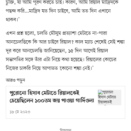
চুক্তি, যা আমি পূরণ করতে চাই। কারণ, আমি রিয়াল মাদ্রিদকে
পছন্দ করি...মাদ্রিদ যত দিন চাইবে, আমি তত দিন এখানে
থাকব।’
এখন প্রশ্ন হলো, চলতি মৌসুম প্রত্যাশা মেটাতে না–পারা
আনচেলত্তিকে কি আর চাইবে রিয়াল? কাল ম্যাচ শেষেই সেই শঙ্কা
দূর করে আনচেলত্তি জানিয়েছেন, ১৫ দিন আগেই রিয়াল
সভাপতির সঙ্গে তাঁর এটা নিয়ে কথা হয়েছে। রিয়ালের কোচের
নিজের চাকরি নিয়ে আপাতত ‘কোনো শঙ্কা নেই।’
আরও পড়ুন
পুরোনো হিসাব মেটাতে রিয়ালকেই
চেয়েছিলেন ১০০তম জয় পাওয়া গার্দিওলা
১৮ মে ২০২৩