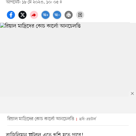
আপডেট: ১৮ মে ২০২৩, ১০: ০৫
রিয়াল মাদ্রিদের কোচ কার্লো আনচেলত্তি
ছবি: রয়টার্স
ব্রাজিলিয়ান ফুটবল এতে খুশি হতে পারে!