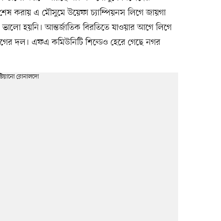
গ শেষ করায় এ মৌসুমে উয়েফা চ্যাম্পিয়নস লিগে জায়গা
 ভালো হয়নি। আন্তর্জাতিক বিরতিতে যাওয়ার আগে লিগে
গের দল। এফএ কমিউনিটি শিল্ডেও হেরে গেছে নগর