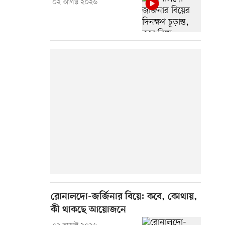
০২ আগস্ট ২০২৬
রোনালদো-জর্জিনার বিয়ে: কবে, কোথায়,
কী থাকছে আয়োজনে