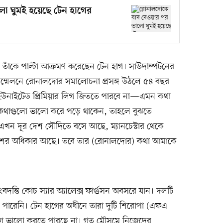
ো ঘুমই হয়েছে টেন হাগের
াঁকে পাল্টা আক্রমণ করেছেন টেন হাগ। সাউদাম্পটনের
বাদ সম্মেলনে রোনালদোর সমালোচনা প্রসঙ্গ উঠলে ৫৪ বছর
 ইউনাইটেড প্রিমিয়ার লিগ জিততে পারবে না—এমন কথা
কথাগুলো ভালো করে পড়ে থাকেন, তাহলে বুঝতে
খন দূর দেশ সৌদিতে বসে আছে, ম্যানচেস্টার থেকে
্রকাশের অধিকার আছে। তবে তার (রোনালদোর) কথা আমাকে
বদন্তি কোচ স্যার অ্যালেক্স ফার্গুসন অবসরে যান। দলটি
ে পারেনি। টেন হাগের অধীনে তারা দুটি শিরোপা (এফএ
গে ভালো করতে পারছে না। গত মৌসুমে নিজেদের