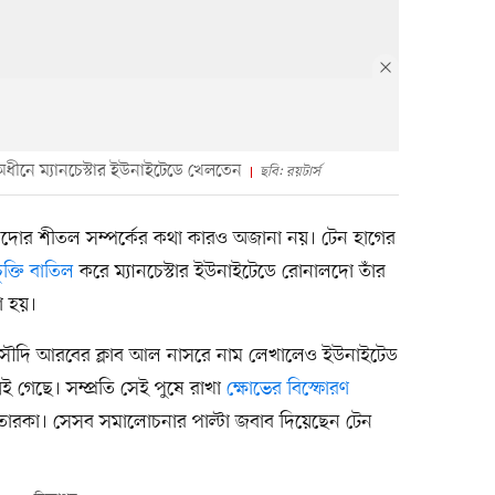
অধীনে ম্যানচেস্টার ইউনাইটেডে খেলতেন
ছবি: রয়টার্স
নালদোর শীতল সম্পর্কের কথা কারও অজানা নয়। টেন হাগের
চুক্তি বাতিল
করে ম্যানচেস্টার ইউনাইটেডে রোনালদো তাঁর
া হয়।
সৌদি আরবের ক্লাব আল নাসরে নাম লেখালেও ইউনাইটেড
 গেছে। সম্প্রতি সেই পুষে রাখা
ক্ষোভের বিস্ফোরণ
 তারকা। সেসব সমালোচনার পাল্টা জবাব দিয়েছেন টেন