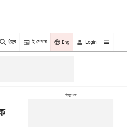
খুঁজুন
ই-পেপার
Login
Eng
ক