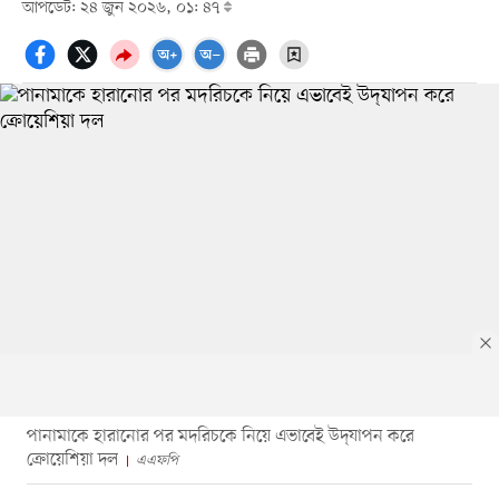
আপডেট: ২৪ জুন ২০২৬, ০১: ৪৭
পানামাকে হারানোর পর মদরিচকে নিয়ে এভাবেই উদ্‌যাপন করে
ক্রোয়েশিয়া দল
এএফপি