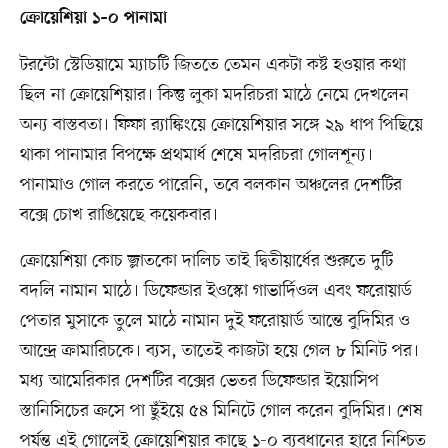
ক্রোয়েশিয়া ১–০ পানামা
টরন্টো স্টেডিয়ামে ম্যাচটি জিততে তেমন একটা কষ্ট হওয়ার কথা
ছিল না ক্রোয়েশিয়ার। কিন্তু লুকা মদরিচরা মাঠে নেমে দেখলেন
অন্য বাস্তবতা। ফিফা র‍্যাঙ্কিংয়ে ক্রোয়েশিয়ার সঙ্গে ২৯ ধাপ পিছিয়ে
থাকা পানামার বিপক্ষে প্রথমার্ধ শেষে মদরিচরা গোলশূন্য।
পানামাও গোল করতে পারেনি, তবে বলকান অঞ্চলের দেশটির
বক্সে চোখ রাঙিয়েছে কয়েকবার।
ক্রোয়েশিয়া কোচ জ্লাতকো দালিচ তাই দ্বিতীয়ার্ধের শুরুতে দুটি
বদলি নামান মাঠে। ডিফেন্ডার ইওস্কো গাভার্দিওল এবং ফরোয়ার্ড
পেতার মুসাকে তুলে মাঠে নামান দুই ফরোয়ার্ড আন্তে বুদিমির ও
আন্দ্রে ক্রামারিচকে। ব্যস, তাতেই কাজটা হয়ে গেল ৮ মিনিট পর।
মধ্য আমেরিকার দেশটির বক্সের ভেতর ডিফেন্ডার ইয়োসিপ
স্তানিসিচের ক্রসে পা ছুঁইয়ে ৫৪ মিনিটে গোল করেন বুদিমির। শেষ
পর্যন্ত এই গোলেই ক্রোয়েশিয়ার কাছে ১-০ ব্যবধানের হারে নিশ্চিত