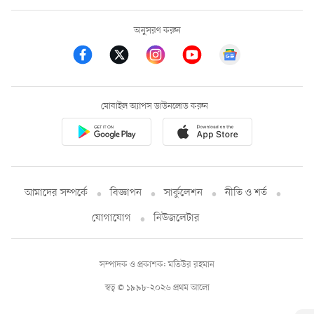
অনুসরণ করুন
মোবাইল অ্যাপস ডাউনলোড করুন
আমাদের সম্পর্কে
বিজ্ঞাপন
সার্কুলেশন
নীতি ও শর্ত
যোগাযোগ
নিউজলেটার
সম্পাদক ও প্রকাশক: মতিউর রহমান
স্বত্ব © ১৯৯৮-২০২৬ প্রথম আলো