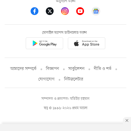
অনুসরণ করুন
মোবাইল অ্যাপস ডাউনলোড করুন
আমাদের সম্পর্কে
বিজ্ঞাপন
সার্কুলেশন
নীতি ও শর্ত
যোগাযোগ
নিউজলেটার
সম্পাদক ও প্রকাশক: মতিউর রহমান
স্বত্ব © ১৯৯৮-২০২৬ প্রথম আলো