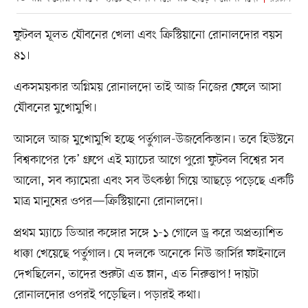
ফুটবল মূলত যৌবনের খেলা এবং ক্রিস্টিয়ানো রোনালদোর বয়স
৪১।
একসময়কার অগ্নিময় রোনালদো তাই আজ নিজের ফেলে আসা
যৌবনের মুখোমুখি।
আসলে আজ মুখোমুখি হচ্ছে পর্তুগাল-উজবেকিস্তান। তবে হিউস্টনে
বিশ্বকাপের ‘কে’ গ্রুপে এই ম্যাচের আগে পুরো ফুটবল বিশ্বের সব
আলো, সব ক্যামেরা এবং সব উৎকণ্ঠা গিয়ে আছড়ে পড়েছে একটি
মাত্র মানুষের ওপর—ক্রিস্টিয়ানো রোনালদো।
প্রথম ম্যাচে ডিআর কঙ্গোর সঙ্গে ১-১ গোলে ড্র করে অপ্রত্যাশিত
ধাক্কা খেয়েছে পর্তুগাল। যে দলকে অনেকে নিউ জার্সির ফাইনালে
দেখছিলেন, তাদের শুরুটা এত ম্লান, এত নিরুত্তাপ! দায়টা
রোনালদোর ওপরই পড়েছিল। পড়ারই কথা।