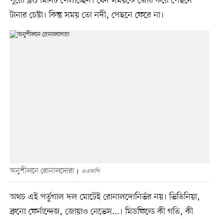
পুরো ৯০ মিনিট খেলাচ্ছেন। যেন সময়কে জোর করে পেছনে
টানার চেষ্টা। কিন্তু সময় তো নদী, পেছনে ফেরে না।
অনুশীলনে রোনালদোরা
এএফপি
অথচ এই পর্তুগাল দল মোটেই রোনালদোনির্ভর নয়। ভিতিনিয়া,
ব্রুনো ফের্নান্দেজ, জোয়াও নেভেস...। মিডফিল্ডে কী গতি, কী