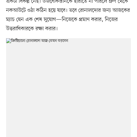
একটা বিকল্প নেই। উজবেকিস্তানকে হারাতে না পারলে গ্রুপ থেকে
নকআউটে ওঠা কঠিন হয়ে যাবে। তবে রোনালদোর জন্য আজকের
ম্যাচ যেন এক শেষ সুযোগ—নিজেকে প্রমাণ করার, নিজের
উত্তরাধিকারকে রক্ষা করার।