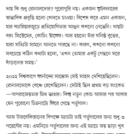
দায় কি শুধু রোনালদোর? পুরোপুরি নয়। একজন ফুটবলারের
স্বাভাবিক প্রবৃত্তি হলো খেলতে চাওয়া। বিশেষ করে এমন একজন,
যার ক্যারিয়ারজুড়ে প্রতিযোগিতার আগুন কখনো নেভেনি। দায়টা
বরং সিস্টেমের, কোচিং স্টাফের। আর হয়তো তাঁর ঘনিষ্ঠ বৃত্তের,
যারা সত্যিটা সামনে আনতে পারছে না। কারণ, কখনো কখনো
সবচেয়ে কঠিন কথাটা হলো, ‘এখন তোমার একটু পেছনে সরে
দাঁড়ানোর সময়।’
২০২২ বিশ্বকাপে ফার্নান্দো সান্তোস সেই সাহস দেখিয়েছিলেন।
রোনালদোকে বেঞ্চে রেখেছিলেন। সেটাই ছিল প্রথম বড় সংকেত
—অপরাজেয়তার মিথ ভাঙার। কিন্তু নতুন কোচ আসার পর আবার
যেন পুরোনো চিত্রনাট্যে ফিরে গেছে পর্তুগাল।
আজ উজবেকিস্তানের বিপক্ষে ম্যাচটা তাই পর্তুগালের জন্য শুধু ৩
পয়েন্টের নয়। এমনিতে পর্তুগালের জন্য এই ম্যাচে জয় ছাড়া খুব