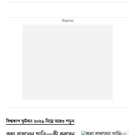
বিশ্বকাপ ফুটবল ২০২৬ নিয়ে আরও পড়ুন
কথা রাখলেন গাভি—কী করবেন