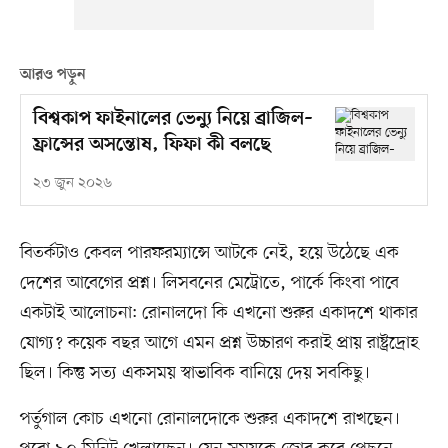
আরও পড়ুন
বিশ্বকাপ ফাইনালের ভেন্যু নিয়ে ব্রাজিল–
ফ্রান্সের অসন্তোষ, ফিফা কী বলছে
২৩ জুন ২০২৬
বিতর্কটাও কেবল পারফরম্যান্সে আটকে নেই, হয়ে উঠেছে এক
দেশের আবেগের প্রশ্ন। লিসবনের মেট্রোতে, পার্কে কিংবা পাবে
একটাই আলোচনা: রোনালদো কি এখনো শুরুর একাদশে থাকার
যোগ্য? কয়েক বছর আগে এমন প্রশ্ন উচ্চারণ করাই প্রায় রাষ্ট্রদ্রোহ
ছিল। কিন্তু সত্য একসময় স্বাভাবিক বানিয়ে দেয় সবকিছু।
পর্তুগাল কোচ এখনো রোনালদোকে শুরুর একাদশে রাখছেন।