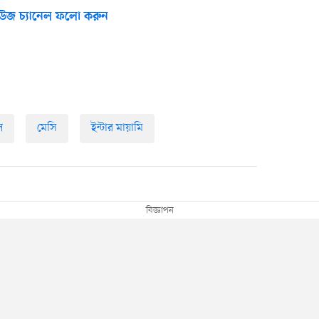
উজ চ্যানেল ফলো করুন
ল
মেসি
ইন্টার মায়ামি