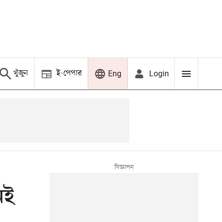
খুঁজুন
ই-পেপার
Login
Eng
েই