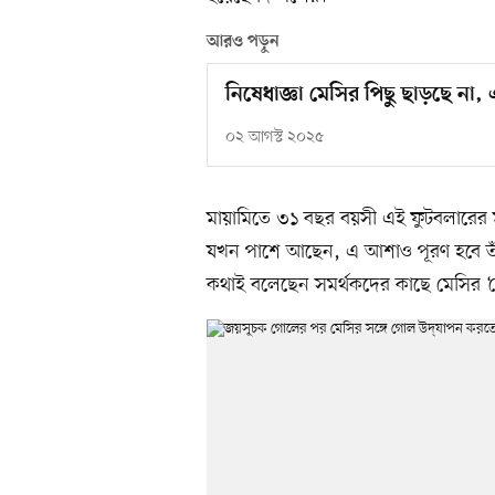
আরও পড়ুন
নিষেধাজ্ঞা মেসির পিছু ছাড়ছে না, 
০২ আগস্ট ২০২৫
মায়ামিতে ৩১ বছর বয়সী এই ফুটবলারের মূল
যখন পাশে আছেন, এ আশাও পূরণ হবে তাঁর।
কথাই বলেছেন সমর্থকদের কাছে মেসির ‘দ