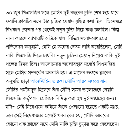
৩০ জুন পিএসজির সঙ্গে মেসির দুই বছরের চুক্তি শেষ হয়ে যাবে।
ফরাসি ক্লাবটির সঙ্গে তাঁর চুক্তির মেয়াদ বৃদ্ধির কথা ছিল। ডিসেম্বরে
বিশ্বকাপ জেতার পর থেকেই নতুন চুক্তি নিয়ে কথা চলছিল। কিন্তু
নানা কারণে ব্যাপারটি আটকে যায়। বিভিন্ন সংবাদমাধ্যমের
প্রতিবেদন অনুযায়ী, মেসি যে অঙ্কের বেতন দাবি করেছিলেন, সেটি
নাকি পিএসজি দিতে চায়নি। নতুন চুক্তির মেয়াদ নিয়েও নাকি দুই
পক্ষের দ্বিমত ছিল। আলোচনায় অচলাবস্থার মধ্যেই পিএসজির
সঙ্গে মেসির সম্পর্কের অবনতি হয়। এ মাসের শুরুতে ক্লাবের
অনুমতি ছাড়া
আর্জেন্টাইন তারকা সৌদি আরব সফরে যান
।
সৌদির পর্যটনদূত হিসেবে তাঁর সৌদি সফর ভালোভাবে নেয়নি
পিএসজি কর্তৃপক্ষ। মেসিকে নিষিদ্ধ করা হয় দুই সপ্তাহের জন্য।
যদিও সেই নিষেধাজ্ঞা কমিয়ে তাঁকে খেলানো হয়েছে একটি ম্যাচ,
তবে সেই নিষেধাজ্ঞার মধ্যেই খবর বের হয়, সৌদি আরবের
কোনো এক ক্লাবের সঙ্গে মেসি নাকি চুক্তি চূড়ান্ত করে ফেলেছেন।