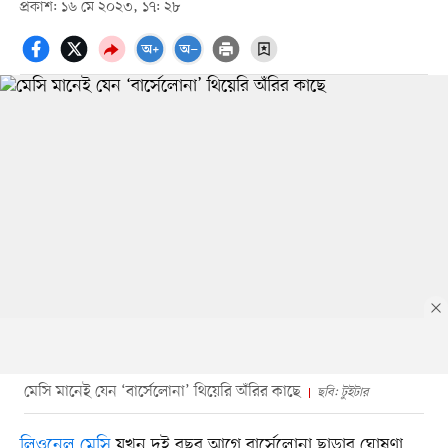
প্রকাশ: ১৬ মে ২০২৩, ১৭: ২৮
মেসি মানেই যেন ‘বার্সেলোনা’ থিয়েরি অঁরির কাছে
ছবি: টুইটার
লিওনেল মেসি
যখন দুই বছর আগে বার্সেলোনা ছাড়ার ঘোষণা