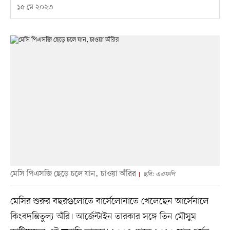
১৫ মে ২০২৩
মেসি পিএসজি ছেড়ে চলে যান, চাওয়া অঁরির
ছবি: এএফপি
মেসির শুরুর বছরগুলোতে বার্সেলোনাতে খেলেছেন আর্সেনালে
কিংবদন্তিতুল্য অঁরি। আর্জেন্টাইন তারকার সঙ্গে তিন মৌসুম