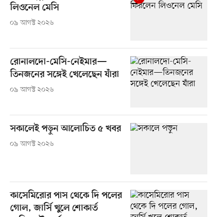
লিওনেল মেসি
০৯ আগস্ট ২০২৬
রোনালদো-মেসি-নেইমার—
তিনজনের সঙ্গেই খেলেছেন যাঁরা
০৯ আগস্ট ২০২৬
সকালেই পড়ুন আলোচিত ৫ খবর
০৯ আগস্ট ২০২৬
কাসেমিরোর পাস থেকে দি পলের
গোল, জার্সি খুলে শোকার্ত