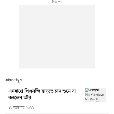
আরও পড়ুন
এমবাপ্পে পিএসজি ছাড়তে চান শুনে যা
বললেন অঁরি
১২ অক্টোবর ২০২২