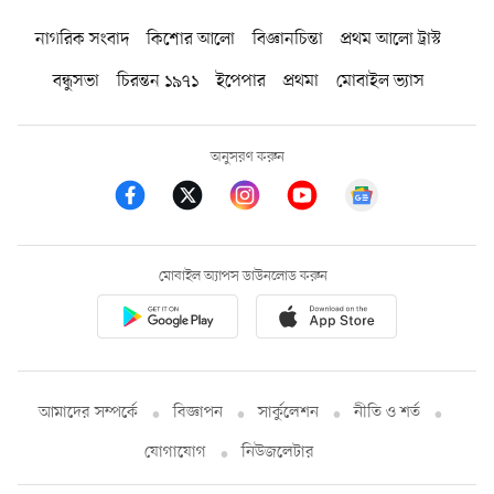
নাগরিক সংবাদ
কিশোর আলো
বিজ্ঞানচিন্তা
প্রথম আলো ট্রাস্ট
বন্ধুসভা
চিরন্তন ১৯৭১
ইপেপার
প্রথমা
মোবাইল ভ্যাস
অনুসরণ করুন
মোবাইল অ্যাপস ডাউনলোড করুন
আমাদের সম্পর্কে
বিজ্ঞাপন
সার্কুলেশন
নীতি ও শর্ত
যোগাযোগ
নিউজলেটার