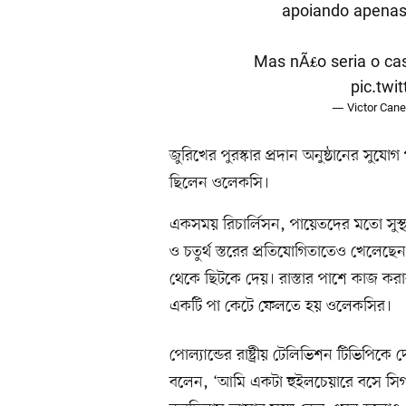
apoiando apena
Mas nÃ£o seria o cas
pic.twi
— Victor Can
জুরিখের পুরস্কার প্রদান অনুষ্ঠানের স
ছিলেন ওলেকসি।
একসময় রিচার্লিসন, পায়েতদের মতো সুস্থ
ও চতুর্থ স্তরের প্রতিযোগিতাতেও খেলেছেন
থেকে ছিটকে দেয়। রাস্তার পাশে কাজ করার
একটি পা কেটে ফেলতে হয় ওলেকসির।
পোল্যান্ডের রাষ্ট্রীয় টেলিভিশন টিভিপিক
বলেন, ‘আমি একটা হুইলচেয়ারে বসে সিগ