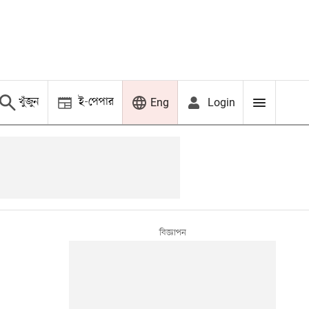
খুঁজুন
ই-পেপার
Login
Eng