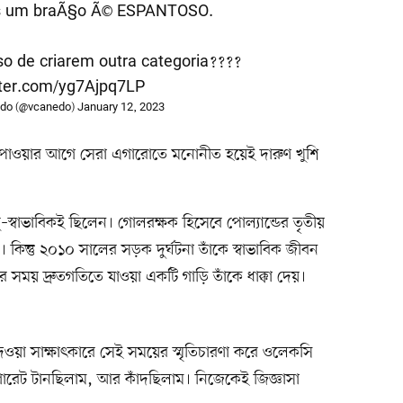
s um braÃ§o Ã© ESPANTOSO.
o de criarem outra categoria????
tter.com/yg7Ajpq7LP
edo (@vcanedo)
January 12, 2023
ুযোগ পাওয়ার আগে সেরা এগারোতে মনোনীত হয়েই দারুণ খুশি
–স্বাভাবিকই ছিলেন। গোলরক্ষক হিসেবে পোল্যান্ডের তৃতীয়
। কিন্তু ২০১০ সালের সড়ক দুর্ঘটনা তাঁকে স্বাভাবিক জীবন
 সময় দ্রুতগতিতে যাওয়া একটি গাড়ি তাঁকে ধাক্কা দেয়।
ে দেওয়া সাক্ষাৎকারে সেই সময়ের স্মৃতিচারণা করে ওলেকসি
ারেট টানছিলাম, আর কাঁদছিলাম। নিজেকেই জিজ্ঞাসা