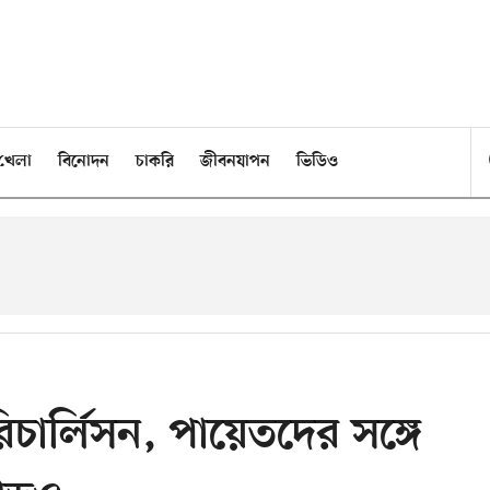
খেলা
বিনোদন
চাকরি
জীবনযাপন
ভিডিও
চার্লিসন, পায়েতদের সঙ্গে