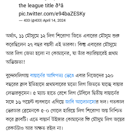
the league title ð³â
pic.twitter.com/e94baZESKy
— 433 (@433)
April 14, 2024
অর্থাৎ, ১১ মৌসুমে ১২ লিগ শিরোপা জিতে এবারের মৌসুম শুরু
করেছিলেন ২৭ বছর বয়সী এই তারকা। কিন্তু এবারের মৌসুমে
আর লিগ জেতা হলো না কোমানের, যা তাঁর ক্যারিয়ারেই প্রথম
অভিজ্ঞতা!
বুন্দেসলিগায়
বায়ার্নের আধিপত্য ভেঙে
এবার নিজেদের ১২০
বছরের ক্লাব ইতিহাসে প্রথমবারের মতো লিগ জিততে যাচ্ছে বায়ার
লেভারকুসেন। ৫ ম্যাচ হাতে রেখে লিগ টেবিলে দ্বিতীয় বায়ার্নের
সঙ্গে ১৬ পয়েন্ট ব্যবধানে এগিয়ে
জাবি আলোনসো
র দল। গতকাল
ভেরডার ব্রেমেনকে ৫-০ গোলে হারিয়ে লিগ শিরোপা জয় নিশ্চিত
করে ক্লাবটি। এতে বায়ার্ন উইঙ্গার কোমানের ফি মৌসুম লিগ জয়ের
রেকর্ডটাও আর অক্ষত রইল না।