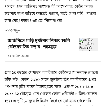
পারলে এসব ব্যক্তিগত সাফল্যে কী আসে–যায়! কেইন অবশ্য
হতাশায় আগ বাড়িয়ে বলতেই পারেন, যতই গোল করি, কোনো
লাভ নেই! কারণ? ওই তো শিরোপাখরা।
আরও পড়ুন
জার্মানিতে গাড়ি দুর্ঘটনার শিকার হ্যারি
কেইনের তিন সন্তান, শঙ্কামুক্ত
১২ এপ্রিল ২০২৪
প্রায় ১৪ বছরের পেশাদার ক্যারিয়ারে কেইনের যে দলগত কোনো
ট্রফি নেই। কেইন ২০১০ সালে জুলাইয়ে তাঁর ক্যারিয়ারের প্রথম
পেশাদার চুক্তি করেন টটেনহামের সঙ্গে। এরপর ২০১০-১১ ও
২০১১-১২ মৌসুমে ধারে খেলেন লেটন ওরিয়েন্ট ও মিলওয়ালের
হয়ে। এ দুটি মৌসুমে প্রিমিয়ার লিগে কোনো ম্যাচ খেলেননি।