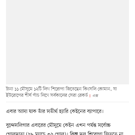
টানা ১১ মৌসুমে ১২টি লিগ শিরোপা জিতেছেন কিংসলি কোমান, যা
ইউরোপের শীর্ষ পাঁচ লিগে সর্বকালের সেরা রেকর্ড
এক্স
এবার আসা যাক তাঁর সতীর্থ হ্যারি কেইনের ব্যাপারে।
বুন্দেসলিগার এবারের মৌসুমে কেইন এখন পর্যন্ত সর্বোচ্চ
গোলদাতা (২৯ ম্যাচে ৩২ গোল)। কিন্তু দল শিরোপা জিততে না