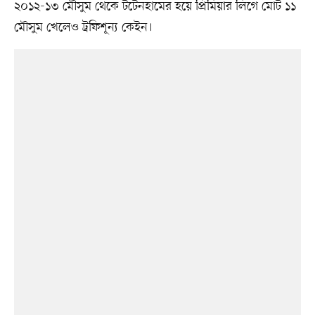
২০১২-১৩ মৌসুম থেকে টটেনহামের হয়ে প্রিমিয়ার লিগে মোট ১১
মৌসুম খেলেও ট্রফিশূন্য কেইন।