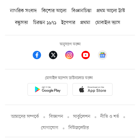
নাগরিক সংবাদ
কিশোর আলো
বিজ্ঞানচিন্তা
প্রথম আলো ট্রাস্ট
বন্ধুসভা
চিরন্তন ১৯৭১
ইপেপার
প্রথমা
মোবাইল ভ্যাস
অনুসরণ করুন
মোবাইল অ্যাপস ডাউনলোড করুন
আমাদের সম্পর্কে
বিজ্ঞাপন
সার্কুলেশন
নীতি ও শর্ত
যোগাযোগ
নিউজলেটার