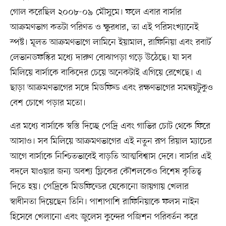
গোল করেছিল ২০০৮-০৯ মৌসুমে। ফলে এবার বার্সার
আক্রমণভাগ কতটা পরিণত ও ক্ষুরধার, তা এই পরিসংখ্যানেই
স্পষ্ট। মূলত আক্রমণভাগে লামিনে ইয়ামাল, রাফিনিয়া এবং রবার্ট
লেভানডফস্কির মধ্যে দারুণ বোঝাপড়া গড়ে উঠেছে। যা সব
মিলিয়ে বার্সাকে বাকিদের চেয়ে অনেকটাই এগিয়ে রেখেছে। এ
ছাড়া আক্রমণভাগের সঙ্গে মিডফিল্ড এবং রক্ষণভাগের সমন্বয়টুকুও
বেশ চোখে পড়ার মতো।
এর মধ্যে বার্সাকে স্বস্তি দিচ্ছে পেদ্রি এবং গাভির চোট থেকে ফিরে
আসাও। সব মিলিয়ে আক্রমণভাগের এই নতুন রূপ রিয়াল ম্যাচের
আগে বার্সাকে নিশ্চিতভাবেই বাড়তি আত্মবিশ্বাস দেবে। বার্সার এই
বদলে যাওয়ার জন্য অবশ্য ফ্লিকের কৌশলকেও বিশেষ কৃতিত্ব
দিতে হয়। পেদ্রিকে মিডফিল্ডের যেকোনো জায়গায় খেলার
স্বাধীনতা দিয়েছেন তিনি। পাশাপাশি রাফিনিয়াকে ফলস নাইন
হিসেবে খেলানো এবং জুলেস কুন্দের পজিশন পরিবর্তন করে