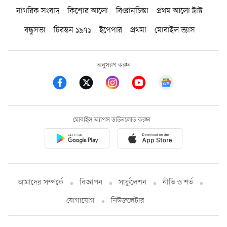
নাগরিক সংবাদ
কিশোর আলো
বিজ্ঞানচিন্তা
প্রথম আলো ট্রাস্ট
বন্ধুসভা
চিরন্তন ১৯৭১
ইপেপার
প্রথমা
মোবাইল ভ্যাস
অনুসরণ করুন
মোবাইল অ্যাপস ডাউনলোড করুন
আমাদের সম্পর্কে
বিজ্ঞাপন
সার্কুলেশন
নীতি ও শর্ত
যোগাযোগ
নিউজলেটার