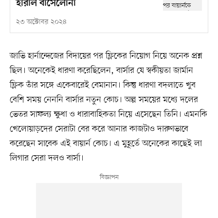
হারাল বার্সেলোনা
২৩ অক্টোবর ২০২৪
জাভি হার্নান্দেজের বিদায়ের পর ফ্লিকের নিয়োগ নিয়ে অনেক প্রশ্ন
ছিল। অনেকেই ধারণা করেছিলেন, বার্সার যে স্বকীয়তা জার্মান
ফ্লিক তাঁর সঙ্গে একেবারেই বেমানান। কিন্তু ধারণা বদলাতে খুব
বেশি সময় নেননি বার্সার নতুন কোচ। অল্প সময়ের মধ্যে দলের
ভেতর সাফল্য ক্ষুধা ও ধারাবাহিকতা নিয়ে এসেছেন তিনি। এমনকি
খেলোয়াড়দের সেরাটা বের করে আনার কাজটাও দারুণভাবে
করেছেন সাবেক এই বায়ার্ন কোচ। এ মুহূর্তে অনেকের কাছেই লা
লিগার সেরা দলও বার্সা।