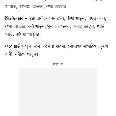
জান্নাত, কানোম আক্তার, রুমা আক্তার।
স্বপ্না রানী, কানন রানী, ঐশী খাতুন, অয়ন্ত বালা,
মিডফিল্ডার
➠
রুপা আক্তার, বর্না খাতুন, মুনকি আক্তার, সিনহা জাহান, শান্তি
মার্ডি, নাদিয়া আক্তার।
পূজা দাস, উমেলা মারমা, মোসাম্মৎ সাগরিকা, তৃষ্ণা
ফরোয়ার্ড
➠
রানী, নবীরণ খাতুন।