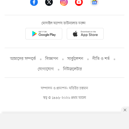
মোবাইল অ্যাপস ডাউনলোড করুন
আমাদের সম্পর্কে
বিজ্ঞাপন
সার্কুলেশন
নীতি ও শর্ত
যোগাযোগ
নিউজলেটার
সম্পাদক ও প্রকাশক: মতিউর রহমান
স্বত্ব © ১৯৯৮-২০২৬ প্রথম আলো