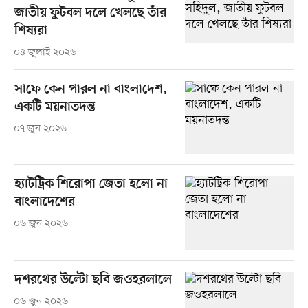
জাতীয় ফুটবল দলে খেলছে তাঁর
শিষ্যরা
০৪ জুলাই ২০২৬
সাফে কেন পারল না বাংলাদেশ,
একটি ময়নাতদন্ত
০৭ জুন ২০২৬
হ্যাটট্রিক শিরোপা জেতা হলো না
বাংলাদেশের
০৬ জুন ২০২৬
দশরথের উল্টো ছবি জওহরলালে
০৬ জুন ২০২৬