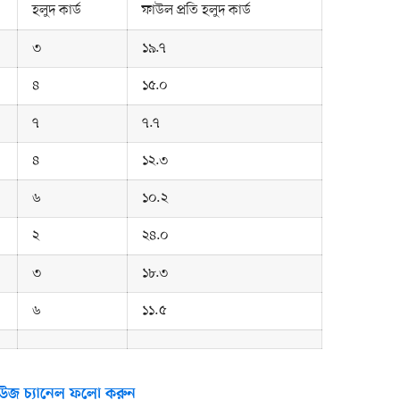
হলুদ কার্ড
ফাউল প্রতি হলুদ কার্ড
৩
১৯.৭
৪
১৫.০
৭
৭.৭
৪
১২.৩
৬
১০.২
২
২৪.০
৩
১৮.৩
৬
১১.৫
উজ চ্যানেল ফলো করুন