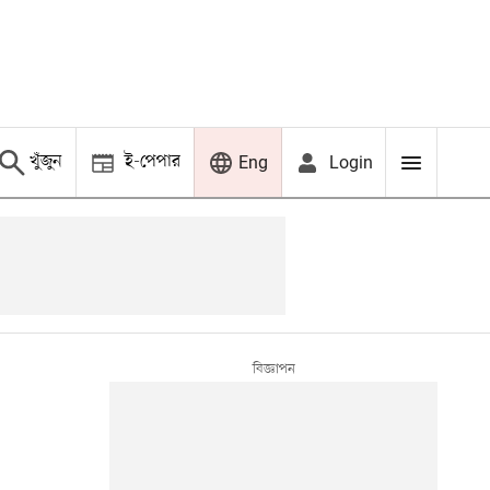
খুঁজুন
ই-পেপার
Login
Eng