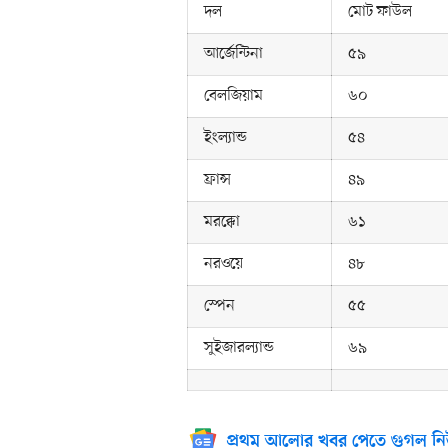
দল
মোট ফাউল
আর্জেন্টিনা
৫৯
বেলজিয়াম
৬০
ইংল্যান্ড
৫৪
ফ্রান্স
৪৯
মরক্কো
৬১
নরওয়ে
৪৮
স্পেন
৫৫
সুইজারল্যান্ড
৬৯
প্রথম আলোর খবর পেতে গুগল নি