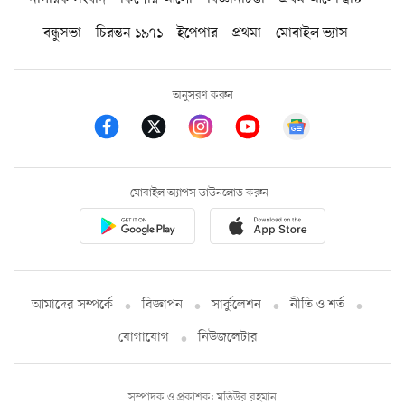
বন্ধুসভা
চিরন্তন ১৯৭১
ইপেপার
প্রথমা
মোবাইল ভ্যাস
অনুসরণ করুন
মোবাইল অ্যাপস ডাউনলোড করুন
আমাদের সম্পর্কে
বিজ্ঞাপন
সার্কুলেশন
নীতি ও শর্ত
যোগাযোগ
নিউজলেটার
সম্পাদক ও প্রকাশক: মতিউর রহমান