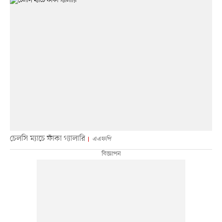
চেলসি ম্যাচে ফাঁকা গ্যালারি
এএফপি