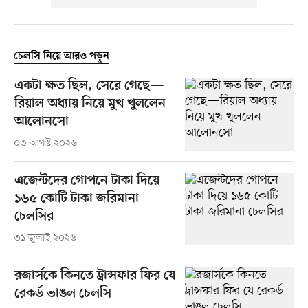
চেলসি নিয়ে আরও পড়ুন
একটা ক্ষত ছিল, সেরে গেছে—
রিয়াল অধ্যায় নিয়ে মুখ খুললেন
আলোনসো
০৩ আগস্ট ২০২৬
এজেন্টদের গোপনে টাকা দিয়ে
১৬৫ কোটি টাকা জরিমানা
চেলসির
৩১ জুলাই ২০২৬
রজার্সকে কিনতে ট্রান্সফার ফির যে
রেকর্ড ভাঙল চেলসি