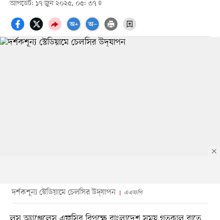
আপডেট: ১৭ জুন ২০২৫, ০৫: ৩৭
দর্শকশূন্য স্টেডিয়ামে চেলসির উদ্‌যাপন
এএফপি
লস অ্যাঞ্জেলেস এফসির বিপক্ষে বাংলাদেশ সময় গতকাল রাতে