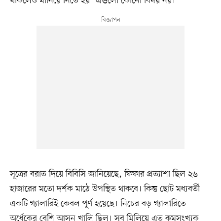
থাকলেও মানিয়ে নিতে হয়। এগুলো কোনো বিষয় নয়।’
সূত্রের বরাত দিয়ে বিবিসি জানিয়েছে, ফিফার প্রত্যাশা ছিল ২৬
হাজারের মতো দর্শক মাঠে উপস্থিত থাকবে। কিন্তু ছোট মধ্যবর্তী
একটি গ্যালারিই কেবল পূর্ণ হয়েছে। নিচের বড় গ্যালারিতে
অর্ধেকের বেশি আসন খালি ছিল। সব মিলিয়ে এত কমসংখ্যক