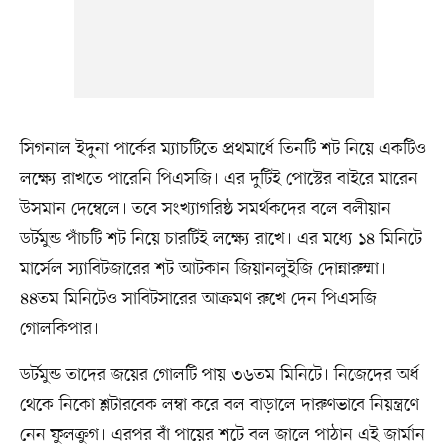
সিগনাল ইদুনা পার্কের ম্যাচটিতে প্রথমার্ধে তিনটি শট নিয়ে একটিও
লক্ষ্যে রাখতে পারেনি পিএসজি। এর দুটিই পোস্টের বাইরে মারেন
উসমান দেম্বেলে। তবে সংখ্যাগরিষ্ঠ সমর্থকদের বলে বলীয়ান
ডর্টমুন্ড পাঁচটি শট নিয়ে চারটিই লক্ষ্যে রাখে। এর মধ্যে ১৪ মিনিটে
মার্সেল স্যাবিটজারের শট আটকান জিয়ানলুইজি দোন্নারুম্মা।
৪৪তম মিনিটেও সাবিটসারের আক্রমণ রুখে দেন পিএসজি
গোলকিপার।
ডর্টমুন্ড তাদের জয়ের গোলটি পায় ৩৬তম মিনিটে। নিজেদের অর্ধ
থেকে নিকো শ্লটারবেক লম্বা করে বল বাড়ালে দারুণভাবে নিয়ন্ত্রণে
নেন ফুলক্রুগ। এরপর বাঁ পায়ের শটে বল জালে পাঠান এই জার্মান