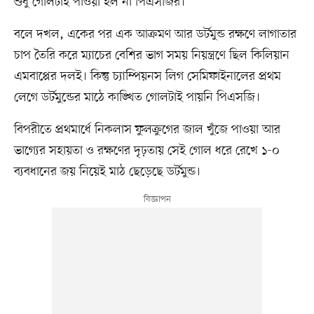
শুধু গোলটাই পাওয়া হল না পিএসজির।
বলে দখল, একের পর এক আক্রমণ আর ডর্টমুন্ড রক্ষণে লাগাতার
চাপ তৈরি করে ম্যাচের বেশির ভাগ সময় নিয়ন্ত্রণে ছিল কিলিয়ান
এমবাপ্পের দলই। কিন্তু চ্যাম্পিয়নস লিগ সেমিফাইনালের প্রথম
লেগে ডর্টমুন্ডের মাঠে কাঙ্খিত গোলটাই পায়নি পিএসজি।
বিপরীতে প্রথমার্ধে নিকলাস ফুলক্রুগের জাল খুঁজে পাওয়া আর
ভাগ্যের সহায়তা ও রক্ষণের দৃঢ়তায় সেই গোল ধরে রেখে ১-০
ব্যবধানের জয় নিয়েই মাঠ ছেড়েছে ডর্টমুন্ড।