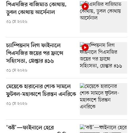
পিএসজির বাজিমাত কোথায়,
ডুবল কোথায় আর্সেনাল
৩১ মে ২০২৬
চ্যাম্পিয়নস লিগ ফাইনালে
পিএসজির জয়ের পর ফ্রান্সে
সহিংসতা, গ্রেপ্তার ৪১৬
৩১ মে ২০২৬
মেয়েকে হারানোর শোক সামলে
ফুটবল-মহাকাশে চিরন্তন এনরিকে
৩১ মে ২০২৬
‘কষ্ট’—ফাইনালে হেরে