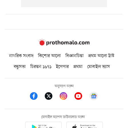
নাগরিক সংবাদ
কিশোর আলো
বিজ্ঞানচিন্তা
প্রথম আলো ট্রাস্ট
বন্ধুসভা
চিরন্তন ১৯৭১
ইপেপার
প্রথমা
মোবাইল ভ্যাস
অনুসরণ করুন
মোবাইল অ্যাপস ডাউনলোড করুন