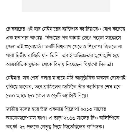
রোববারের এই হার নেইমারের ব্যক্তিগত ক্যারিয়ারেও যোগ করেছে
এক হতাশার অধ্যায়। বিদায়ের পর কান্নায় ভেঙে পড়েন সান্তোসে
খেলা এই ফরোয়ার্ড। চারটি বিশ্বকাপ খেলেও শিরোপা জিততে না
পারা দ্বিতীয় ব্রাজিলিয়ান তিনি। একই অভিজ্ঞতার মুখোমুখি হয়ে
আন্তর্জাতিক ফুটবল থেকে বিদায় নিয়েছেন থিয়াগো সিলভা।
নেইমার ‘সব শেষ’ বলার মাধ্যমে যদি আনুষ্ঠানিক অবসর ঘোষণাই
বুঝিয়ে থাকেন, তবে ব্রাজিলের জার্সিতে তাঁর ক্যারিয়ার শেষ হবে
১৩০ ম্যাচে ৮০ গোল ও ৫৮টি অ্যাসিস্ট নিয়ে।
জাতীয় দলের হয়ে তাঁর একমাত্র শিরোপা ২০১৩ সালের
কনফেডারেশনস কাপ। এ ছাড়া ২০১৬ সালের রিও অলিম্পিকে
অনূর্ধ্ব–২৩ দলকে নেতৃত্ব দিয়ে জিতেছিলেন স্বর্ণপদক।