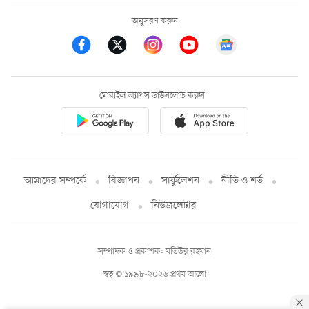
অনুসরণ করুন
মোবাইল অ্যাপস ডাউনলোড করুন
আমাদের সম্পর্কে
বিজ্ঞাপন
সার্কুলেশন
নীতি ও শর্ত
যোগাযোগ
নিউজলেটার
সম্পাদক ও প্রকাশক: মতিউর রহমান
স্বত্ব © ১৯৯৮-২০২৬ প্রথম আলো