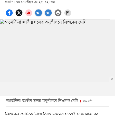
প্রকাশ: ০৪ সেপ্টেম্বর ২০২৫, ১২: ৩৫
আর্জেন্টিনা জাতীয় দলের অনুশীলনে লিওনেল মেসি
এএফপি
লিওনেল মেসিকে নিয়ে বিরহ দহনের মাঝেই সাজ সাজ রব