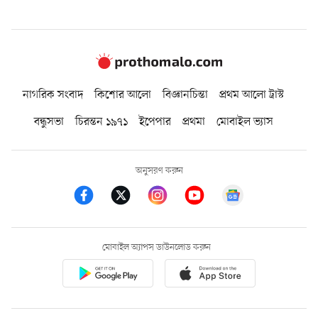
নাগরিক সংবাদ
কিশোর আলো
বিজ্ঞানচিন্তা
প্রথম আলো ট্রাস্ট
বন্ধুসভা
চিরন্তন ১৯৭১
ইপেপার
প্রথমা
মোবাইল ভ্যাস
অনুসরণ করুন
মোবাইল অ্যাপস ডাউনলোড করুন