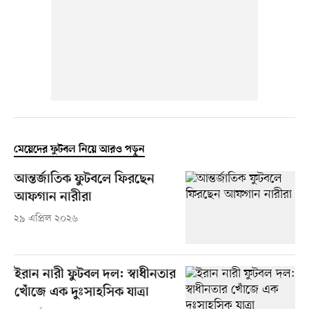
মেয়েদের ফুটবল নিয়ে আরও পড়ুন
আন্তর্জাতিক ফুটবলে ফিরছেন
আফগান নারীরা
২৯ এপ্রিল ২০২৬
ইরান নারী ফুটবল দল: স্বাধীনতার
খোঁজে এক দুঃসাহসিক যাত্রা