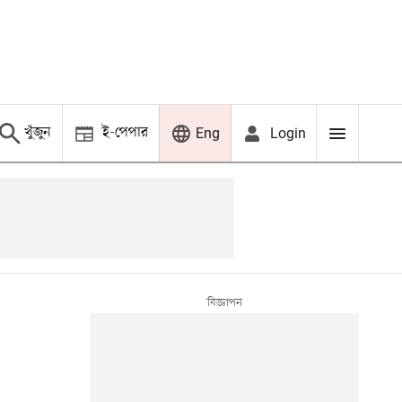
খুঁজুন
ই-পেপার
Login
Eng