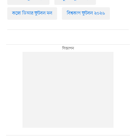
কঙ্গো ডিআর ফুটবল দল
বিশ্বকাপ ফুটবল ২০২৬