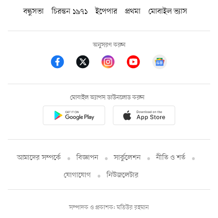
বন্ধুসভা
চিরন্তন ১৯৭১
ইপেপার
প্রথমা
মোবাইল ভ্যাস
অনুসরণ করুন
মোবাইল অ্যাপস ডাউনলোড করুন
আমাদের সম্পর্কে
বিজ্ঞাপন
সার্কুলেশন
নীতি ও শর্ত
যোগাযোগ
নিউজলেটার
সম্পাদক ও প্রকাশক: মতিউর রহমান