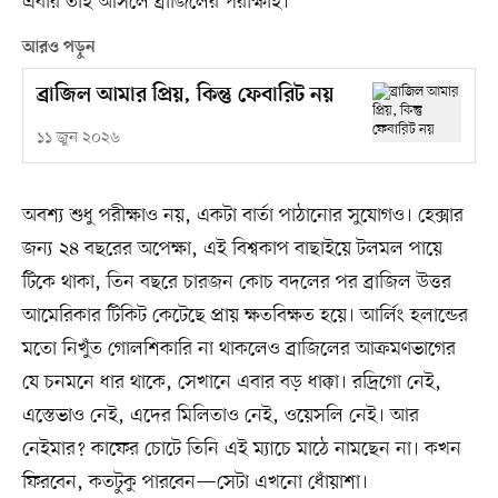
এবার তাই আসলে ব্রাজিলের পরীক্ষাই।
আরও পড়ুন
ব্রাজিল আমার প্রিয়, কিন্তু ফেবারিট নয়
১১ জুন ২০২৬
অবশ্য শুধু পরীক্ষাও নয়, একটা বার্তা পাঠানোর সুযোগও। হেক্সার
জন্য ২৪ বছরের অপেক্ষা, এই বিশ্বকাপ বাছাইয়ে টলমল পায়ে
টিকে থাকা, তিন বছরে চারজন কোচ বদলের পর ব্রাজিল উত্তর
আমেরিকার টিকিট কেটেছে প্রায় ক্ষতবিক্ষত হয়ে। আর্লিং হলান্ডের
মতো নিখুঁত গোলশিকারি না থাকলেও ব্রাজিলের আক্রমণভাগের
যে চনমনে ধার থাকে, সেখানে এবার বড় ধাক্কা। রদ্রিগো নেই,
এস্তেভাও নেই, এদের মিলিতাও নেই, ওয়েসলি নেই। আর
নেইমার? কাফের চোটে তিনি এই ম্যাচে মাঠে নামছেন না। কখন
ফিরবেন, কতটুকু পারবেন—সেটা এখনো ধোঁয়াশা।