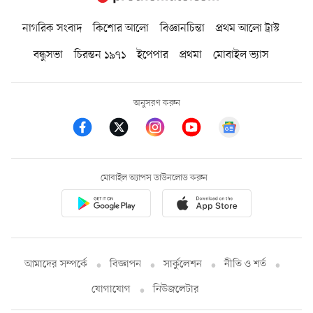
নাগরিক সংবাদ
কিশোর আলো
বিজ্ঞানচিন্তা
প্রথম আলো ট্রাস্ট
বন্ধুসভা
চিরন্তন ১৯৭১
ইপেপার
প্রথমা
মোবাইল ভ্যাস
অনুসরণ করুন
মোবাইল অ্যাপস ডাউনলোড করুন
আমাদের সম্পর্কে
বিজ্ঞাপন
সার্কুলেশন
নীতি ও শর্ত
যোগাযোগ
নিউজলেটার