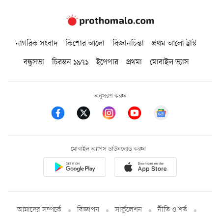
নাগরিক সংবাদ
কিশোর আলো
বিজ্ঞানচিন্তা
প্রথম আলো ট্রাস্ট
বন্ধুসভা
চিরন্তন ১৯৭১
ইপেপার
প্রথমা
মোবাইল ভ্যাস
অনুসরণ করুন
মোবাইল অ্যাপস ডাউনলোড করুন
আমাদের সম্পর্কে
বিজ্ঞাপন
সার্কুলেশন
নীতি ও শর্ত