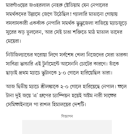
মারগাঁওয়ের জওহরলাল নেহরু স্টেডিয়াম যেন নেপালের
সমর্থকদের উল্লাসে জেগে উঠেছিল! গ্যালারি মাতানো গোয়ায়
বসবাসকারী একঝাঁক নেপালি সমর্থক ভুভুজেলা বাজিয়ে ম্যাচজুড়ে
সুরের ঝড় তুললেন, আর সেই চাঙা শক্তিতে মাঠ মাতাল তাদের
মেয়েরা।
নিউজিল্যান্ডের ঘরোয়া লিগে সর্বশেষ খেলা নিজেদের সেরা তারকা
সাবিত্রা ভান্ডারি এই টুর্নামেন্টে আসেননি চোটের কারণে। তাঁকে
ছাড়াই প্রথম ম্যাচে ভুটানকে ১-০ গোলে হারিয়েছিল তারা।
আজ দ্বিতীয় ম্যাচে শ্রীলঙ্কাকে ২-০ গোলে হারিয়েছে নেপাল। ফলে
টানা দুই জয়ে ‘এ’ গ্রুপের চ্যাম্পিয়ন হয়েই অষ্টম নারী সাফের
সেমিফাইনালে পা রাখল হিমালয়ের দেশটি।