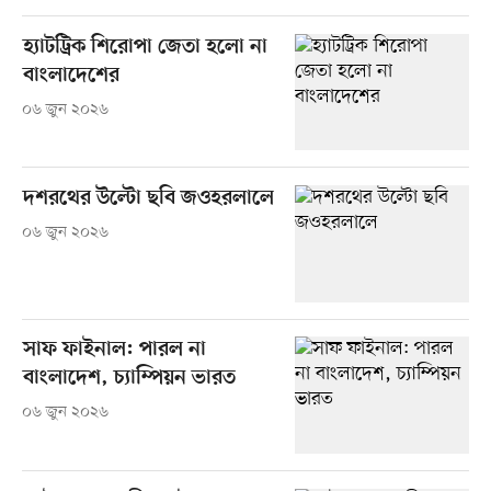
হ্যাটট্রিক শিরোপা জেতা হলো না
বাংলাদেশের
০৬ জুন ২০২৬
দশরথের উল্টো ছবি জওহরলালে
০৬ জুন ২০২৬
সাফ ফাইনাল: পারল না
বাংলাদেশ, চ্যাম্পিয়ন ভারত
০৬ জুন ২০২৬