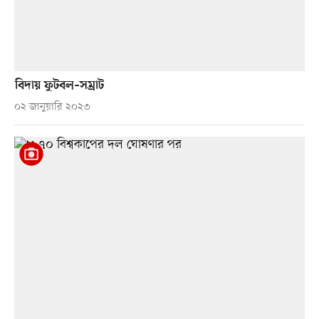
বিদায় ফুটবল–সম্রাট
০২ জানুয়ারি ২০২৩