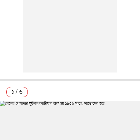
১ / ৬