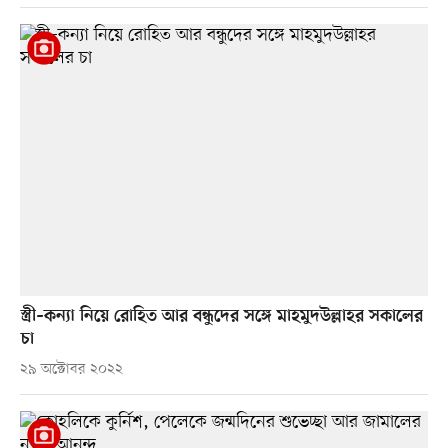
স্ত্রী–কন্যা নিয়ে রোহিত আর বন্ধুদের সঙ্গে মাহমুদউল্লাহর সকালের
চা
২৯ অক্টোবর ২০২২