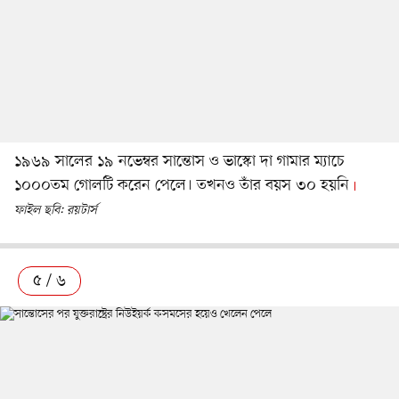
১৯৬৯ সালের ১৯ নভেম্বর সান্তোস ও ভাস্কো দা গামার ম্যাচে
১০০০তম গোলটি করেন পেলে। তখনও তাঁর বয়স ৩০ হয়নি
ফাইল ছবি: রয়টার্স
৫ / ৬