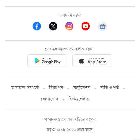
অনুসরণ করুন
মোবাইল অ্যাপস ডাউনলোড করুন
আমাদের সম্পর্কে
বিজ্ঞাপন
সার্কুলেশন
নীতি ও শর্ত
যোগাযোগ
নিউজলেটার
সম্পাদক ও প্রকাশক: মতিউর রহমান
স্বত্ব © ১৯৯৮-২০২৬ প্রথম আলো