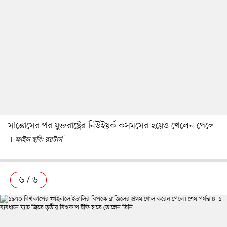
সান্তোসের পর যুক্তরাষ্ট্রের নিউইয়র্ক কসমসের হয়েও খেলেন পেলে
ফাইল ছবি: রয়টার্স
৬ / ৬