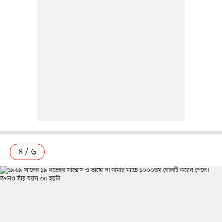
৪ / ৬