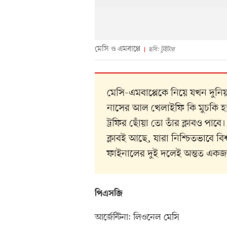
মেসি ও এমবাপ্পে
ছবি: টুইটার
মেসি-এমবাপ্পেকে নিয়ে যখন দুনি
নাসের আল খেলাইফি কি মুচকি হা
ট্রফির ছোঁয়া তো তাঁর ক্লাবও প
ক্লাবই আছে, যারা নিশ্চিতভাবে বিশ্
ফাইনালের দুই দলেই অন্তত একজ
পিএসজি
আর্জেন্টিনা: লিওনেল মেসি