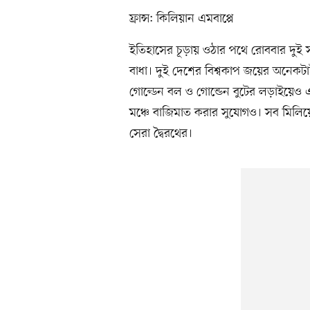
ফ্রান্স: কিলিয়ান এমবাপ্পে
ইতিহাসের চূড়ায় ওঠার পথে রোববার দুই স
বাধা। দুই দেশের বিশ্বকাপ জয়ের অনেকট
গোল্ডেন বল ও গোন্ডেন বুটের লড়াইয়েও এক
মঞ্চে বাজিমাত করার সুযোগও। সব মিলি
সেরা দ্বৈরথের।