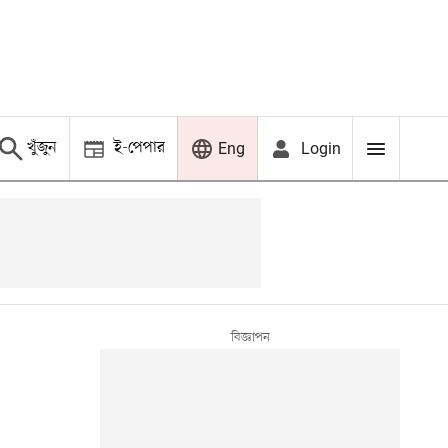
খুঁজুন
ই-পেপার
Login
Eng