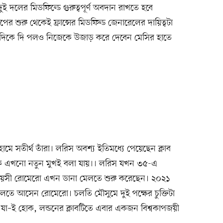
ই দলের মিডফিল্ডে গুরুত্বপূর্ণ অবদান রাখতে হবে
ের শুরু থেকেই ফ্রান্সের মিডফিল্ড জেনারেলের দায়িত্বটা
য দিকে দি পলও নিজেকে উজাড় করে দেবেন মেসির হাতে
ে সতীর্থ তাঁরা। লরিস অবশ্য ইতিমধ্যে পেয়েছেন ক্লাব
রোকে এখনো নতুন মুখই বলা যায়।। লরিস যখন ৩৫-এ
 বয়সী রোমেরো এখন ডানা মেলতে শুরু করেছেন। ২০২১
েলতে আসেন রোমেরো। চলতি মৌসুমে দুই পক্ষের চুক্তিটা
যা–ই হোক, লন্ডনের ক্লাবটিতে এবার একজন বিশ্বকাপজয়ী