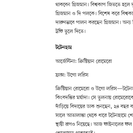
থাকবেন গ্রিজমান। বিশ্বকাপ জিততে হলে দু
গ্রিজমান ও দি পলকে। বিশেষ করে বিশ্বকাপ
দারুণভাবে পালন করছেন গ্রিজমান। অন্
ট্রফি তুলে দিতে।
টটেনহাম
আর্জেন্টিনা: ক্রিস্টিয়ান রোমেরো
ফ্রান্স: উগো লরিস
ক্রিস্টিয়ান রোমেরো ও উগো লরিস—টটেনহাম
কিংবদন্তির মর্যাদা। সে তুলনায় রোমে
দাঁড়িয়ে বিদায়ের ডাক শুনছেন, ২৪ বছর
সালে আতালান্তা থেকে ধারে টটেনহামে খ
স্থায়ী রূপও নিয়েছে। আজ ফাইনালের ফল 