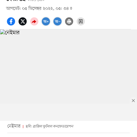
আপডেট: ০৫ ডিসেম্বর ২০২২, ০৫: ৩৪
নেইমার
ছবি: ব্রাজিল ফুটবল কনফেডারেশন