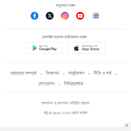
অনুসরণ করুন
মোবাইল অ্যাপস ডাউনলোড করুন
আমাদের সম্পর্কে
বিজ্ঞাপন
সার্কুলেশন
নীতি ও শর্ত
যোগাযোগ
নিউজলেটার
সম্পাদক ও প্রকাশক: মতিউর রহমান
স্বত্ব © ১৯৯৮-২০২৬ প্রথম আলো