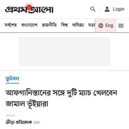
Login
সর্বশেষ
বাংলাদেশ
রাজনীতি
বিশ্ব
বাণিজ্য
মতামত
খেলা
Eng
বিনো
ফুটবল
আফগানিস্তানের সঙ্গে দুটি ম্যাচ খেলবেন
জামাল ভূঁইয়ারা
ক্রীড়া প্রতিবেদক
ঢাকা