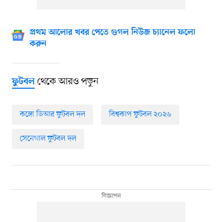
প্রথম আলোর খবর পেতে গুগল নিউজ চ্যানেল ফলো
করুন
থেকে আরও পড়ুন
ফুটবল
কঙ্গো ডিআর ফুটবল দল
বিশ্বকাপ ফুটবল ২০২৬
সেনেগাল ফুটবল দল