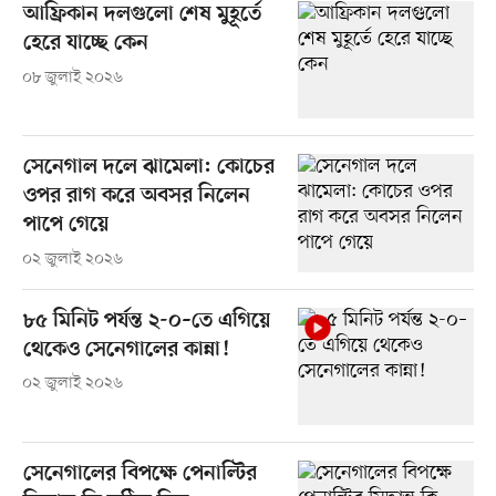
আফ্রিকান দলগুলো শেষ মুহূর্তে
হেরে যাচ্ছে কেন
০৮ জুলাই ২০২৬
সেনেগাল দলে ঝামেলা: কোচের
ওপর রাগ করে অবসর নিলেন
পাপে গেয়ে
০২ জুলাই ২০২৬
৮৫ মিনিট পর্যন্ত ২-০–তে এগিয়ে
থেকেও সেনেগালের কান্না!
০২ জুলাই ২০২৬
সেনেগালের বিপক্ষে পেনাল্টির