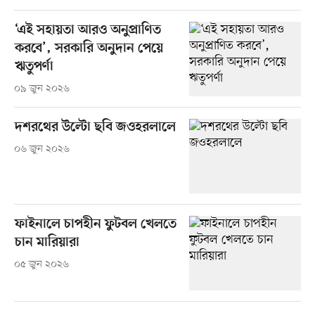
‘এই সহায়তা আরও অনুপ্রাণিত
করবে’, সরকারি অনুদান পেয়ে
ঋতুপর্ণা
০৯ জুন ২০২৬
দশরথের উল্টো ছবি জওহরলালে
০৬ জুন ২০২৬
ফাইনালে চাপহীন ফুটবল খেলতে
চান মারিয়ারা
০৫ জুন ২০২৬