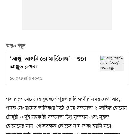
আরও পড়ুন
‘আপু, আপনি তো মার্তিনেজ’—শুনে
আপ্লুত রুপনা
১০ ফেব্রুয়ারি ২০২৩
গত রাতে মেয়েদের ফুটবলে পুরস্কার বিতরণীর সময় দেখা যায়,
পদক নেওয়াদের তালিকায় উঠে গেছে দলনেতা-২ জাকির হোসেন
চৌধুরী ও দুই সহকারী দলনেতা টিপু সুলতান এবং নুরুল
হোসেনের নাম। গোলরক্ষক কোচের নাম ডাকা হয়নি মঞ্চে।