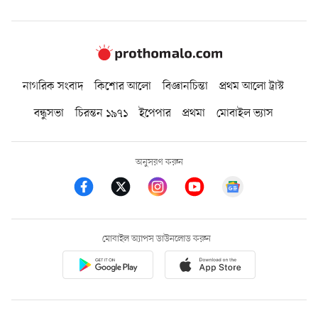
নাগরিক সংবাদ
কিশোর আলো
বিজ্ঞানচিন্তা
প্রথম আলো ট্রাস্ট
বন্ধুসভা
চিরন্তন ১৯৭১
ইপেপার
প্রথমা
মোবাইল ভ্যাস
অনুসরণ করুন
মোবাইল অ্যাপস ডাউনলোড করুন