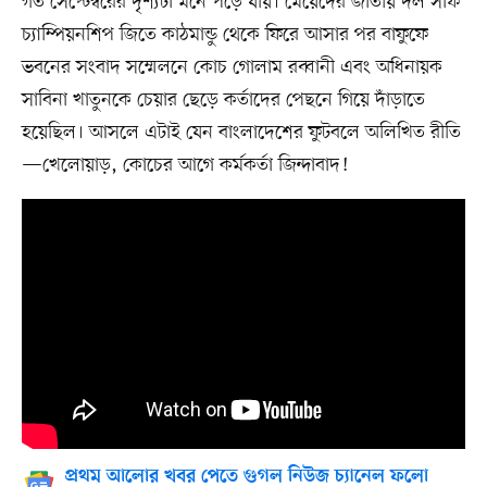
গত সেপ্টেম্বরের দৃশ্যটা মনে পড়ে যায়। মেয়েদের জাতীয় দল সাফ
চ্যাম্পিয়নশিপ জিতে কাঠমান্ডু থেকে ফিরে আসার পর বাফুফে
ভবনের সংবাদ সম্মেলনে কোচ গোলাম রব্বানী এবং অধিনায়ক
সাবিনা খাতুনকে চেয়ার ছেড়ে কর্তাদের পেছনে গিয়ে দাঁড়াতে
হয়েছিল। আসলে এটাই যেন বাংলাদেশের ফুটবলে অলিখিত রীতি
—খেলোয়াড়, কোচের আগে কর্মকর্তা জিন্দাবাদ!
প্রথম আলোর খবর পেতে গুগল নিউজ চ্যানেল ফলো