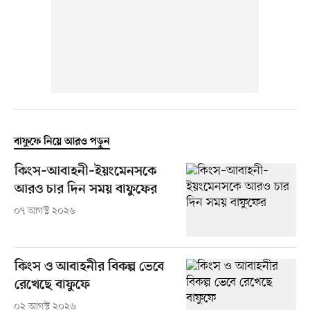
বাফুফে নিয়ে আরও পড়ুন
কিংস–আবাহনী–ইয়ংমেনসকে
আরও চার দিন সময় বাফুফের
০৭ আগস্ট ২০২৬
কিংস ও আবাহনীর বিকল্প ভেবে
রেখেছে বাফুফে
০২ আগস্ট ২০২৬