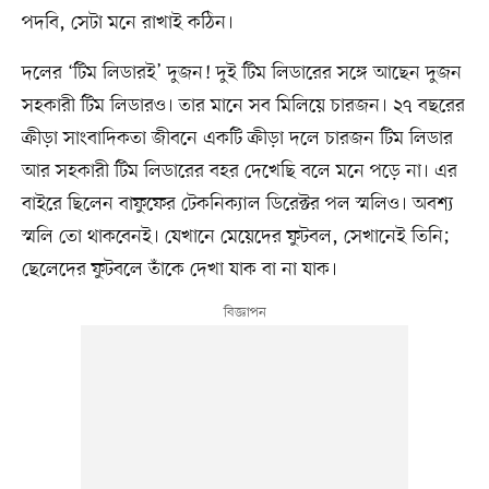
পদবি, সেটা মনে রাখাই কঠিন।
দলের ‘টিম লিডারই’ দুজন! দুই টিম লিডারের সঙ্গে আছেন দুজন
সহকারী টিম লিডারও। তার মানে সব মিলিয়ে চারজন। ২৭ বছরের
ক্রীড়া সাংবাদিকতা জীবনে একটি ক্রীড়া দলে চারজন টিম লিডার
আর সহকারী টিম লিডারের বহর দেখেছি বলে মনে পড়ে না। এর
বাইরে ছিলেন বাফুফের টেকনিক্যাল ডিরেক্টর পল স্মলিও। অবশ্য
স্মলি তো থাকবেনই। যেখানে মেয়েদের ফুটবল, সেখানেই তিনি;
ছেলেদের ফুটবলে তাঁকে দেখা যাক বা না যাক।