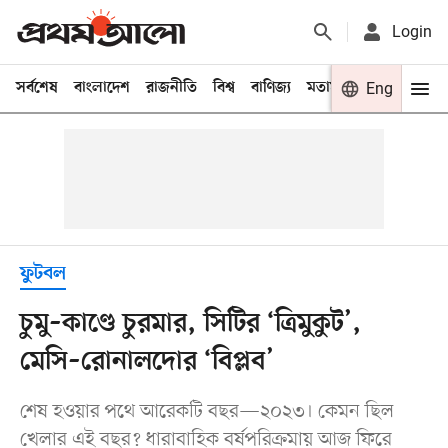
Login
সর্বশেষ
বাংলাদেশ
রাজনীতি
বিশ্ব
বাণিজ্য
মতামত
খেলা
Eng
বিনো
ফুটবল
চুমু–কাণ্ডে চুরমার, সিটির ‘ত্রিমুকুট’,
মেসি–রোনালদোর ‘বিপ্লব’
শেষ হওয়ার পথে আরেকটি বছর—২০২৩। কেমন ছিল
খেলার এই বছর? ধারাবাহিক বর্ষপরিক্রমায় আজ ফিরে