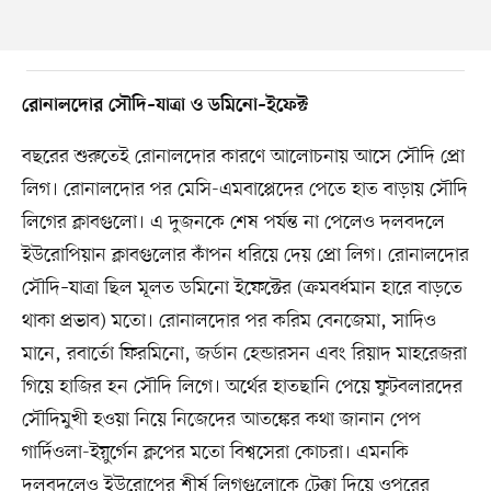
রোনালদোর সৌদি–যাত্রা ও ডমিনো–ইফেক্ট
বছরের শুরুতেই রোনালদোর কারণে আলোচনায় আসে সৌদি প্রো
লিগ। রোনালদোর পর মেসি-এমবাপ্পেদের পেতে হাত বাড়ায় সৌদি
লিগের ক্লাবগুলো। এ দুজনকে শেষ পর্যন্ত না পেলেও দলবদলে
ইউরোপিয়ান ক্লাবগুলোর কাঁপন ধরিয়ে দেয় প্রো লিগ। রোনালদোর
সৌদি–যাত্রা ছিল মূলত ডমিনো ইফেক্টের (ক্রমবর্ধমান হারে বাড়তে
থাকা প্রভাব) মতো। রোনালদোর পর করিম বেনজেমা, সাদিও
মানে, রবার্তো ফিরমিনো, জর্ডান হেন্ডারসন এবং রিয়াদ মাহরেজরা
গিয়ে হাজির হন সৌদি লিগে। অর্থের হাতছানি পেয়ে ফুটবলারদের
সৌদিমুখী হওয়া নিয়ে নিজেদের আতঙ্কের কথা জানান পেপ
গার্দিওলা-ইয়ুর্গেন ক্লপের মতো বিশ্বসেরা কোচরা। এমনকি
দলবদলেও ইউরোপের শীর্ষ লিগগুলোকে টেক্কা দিয়ে ওপরের