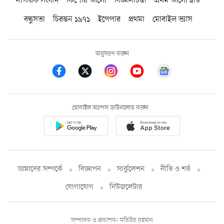
নাগরিক সংবাদ
কিশোর আলো
বিজ্ঞানচিন্তা
প্রথম আলো ট্রাস্ট
বন্ধুসভা
চিরন্তন ১৯৭১
ইপেপার
প্রথমা
মোবাইল ভ্যাস
অনুসরণ করুন
মোবাইল অ্যাপস ডাউনলোড করুন
আমাদের সম্পর্কে
বিজ্ঞাপন
সার্কুলেশন
নীতি ও শর্ত
যোগাযোগ
নিউজলেটার
সম্পাদক ও প্রকাশক: মতিউর রহমান