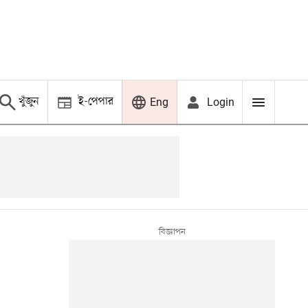
খুঁজুন
ই-পেপার
Login
Eng