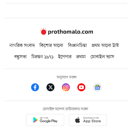
নাগরিক সংবাদ
কিশোর আলো
বিজ্ঞানচিন্তা
প্রথম আলো ট্রাস্ট
বন্ধুসভা
চিরন্তন ১৯৭১
ইপেপার
প্রথমা
মোবাইল ভ্যাস
অনুসরণ করুন
মোবাইল অ্যাপস ডাউনলোড করুন