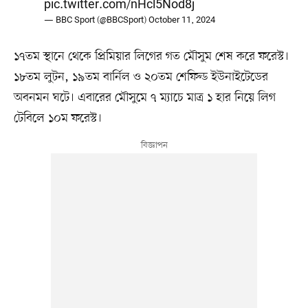
pic.twitter.com/nHcl5Nod8j
— BBC Sport (@BBCSport)
October 11, 2024
১৭তম স্থানে থেকে প্রিমিয়ার লিগের গত মৌসুম শেষ করে ফরেস্ট।
১৮তম লুটন, ১৯তম বার্নিল ও ২০তম শেফিল্ড ইউনাইটেডের
অবনমন ঘটে। এবারের মৌসুমে ৭ ম্যাচে মাত্র ১ হার নিয়ে লিগ
টেবিলে ১০ম ফরেস্ট।