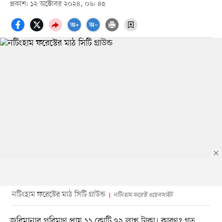
প্রকাশ: ১২ অক্টোবর ২০২৪, ০৬: ৪৫
নটিংহাম ফরেস্টের মাঠ সিটি গ্রাউন্ড
নটিংহাম ফরেস্ট ওয়েবসাইট
জরিমানার পরিমাণ প্রায় ১১ কোটি ৭২ লাখ টাকা। কারণ? গত