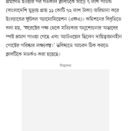
প্রমাণিত হওয়ার পর গতকাল ক্লাবটিকে সাড়ে ৭ লাখ পাউন্ড
(বাংলাদেশি মুদ্রায় প্রায় ১১ কোটি ৭২ লাখ টাকা) জরিমানা করে
ইংল্যান্ডের ফুটবল অ্যাসোসিয়েশন (এফএ)। কমিশনের বিবৃতিতে
বলা হয়, ‘ফরেস্টের পক্ষ থেকে সত্যিকার অনুশোচনার অভাবের
স্পষ্ট প্রমাণ পাওয়া গেছে এবং অ্যাটওয়েল ছিলেন দায়িত্বজ্ঞানহীন
পোস্টের পরিষ্কার লক্ষ্যবস্তু।’ ভবিষ্যতে আচরণ ঠিক করতে
ক্লাবটিকে সতর্কও করা হয়েছে।