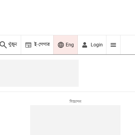
খুঁজুন
ই-পেপার
Login
Eng