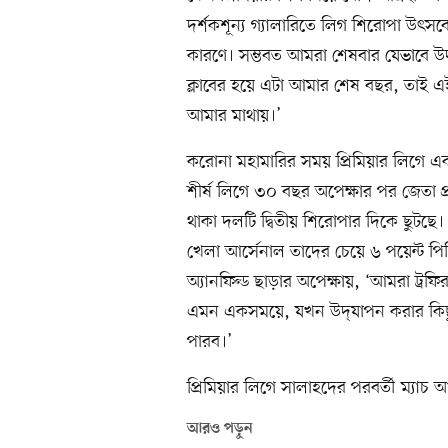
দর্শকশূন্য গ্যালারিতে লিগ শিরোপা উৎস
কারণে। সম্ভবত আমরা শেষবার যেভাবে উদ
ক্লাবের হয়ে এটা আমার শেষ বছর, তাই 
আমার মাথায়।’
করোনা মহামারির সময় প্রিমিয়ার লিগে একম
শীর্ষ লিগে ৩০ বছর অপেক্ষার পর জেতা প্
থাকা দলটি দ্বিতীয় শিরোপার দিকে ছুটছে। ১
খেলা আর্সেনাল তাদের চেয়ে ৬ পয়েন্ট পি
অ্যানফিল্ড ছাড়ার অপেক্ষায়, ‘আমরা ট্র
এমন একসময়ে, যখন উদ্‌যাপন করার কিছ
পারব।’
প্রিমিয়ার লিগে সালাহদের পরবর্তী ম্যাচ 
আরও পড়ুন