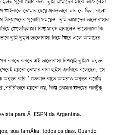
যই মূলত পুরো গল্পটা বলা। তুমি আমাদের মাঝে আজ নেই।
স লিগ ফাইনালে তোমার চেয়ে প্রবলভাবে আর কে ছিল, বলো!
শেষে উদ্‌যাপনের পুরোটা সময়েও। তুমি আমাদের ভালোবাসার
য়ে ফেলেছিলাম। কিন্তু মানুষ হারালেও ভালোবাসা কি
ভাবে তুমি তুমুল ভালোবাসা নিয়ে ফিরে এলে আমাদের
যাপন করতে করতে এই ভালোবাসা নিশ্চয়ই তুমিও অনুভব
েরেই হয়তো তোমার বাবা লুইস এনরিকে বলেছেন, ‘সে
কে অনুভব করি।’ গতকাল রাতে আমরাও অনুভব করেছি
াঁ,শরীরীভাবে হয়তো নয়, কিন্তু তোমার হৃদয়ের গানটুকু
evista para Ã ESPN da Argentina.
s, sua famÃ­lia, todos os dias. Quando