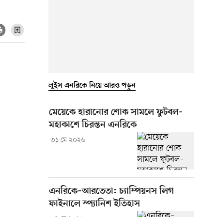
লুইস এনরিকে নিয়ে আরও পড়ুন
মেয়েকে হারানোর শোক সামলে ফুটবল-
মহাকাশে চিরন্তন এনরিকে
৩১ মে ২০২৬
এনরিকে–আরতেতা: চ্যাম্পিয়নস লিগ
ফাইনালে স্প্যানিশ ইতিহাস