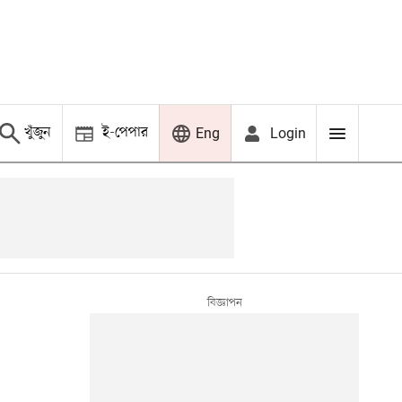
খুঁজুন
ই-পেপার
Login
Eng