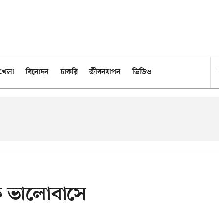
খেলা
বিনোদন
চাকরি
জীবনযাপন
ভিডিও
কে ভালোবাসে