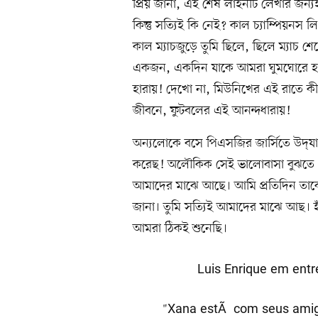
প্রিয় জানা, এই শেষ লাইনটি লেখার জন্
কিন্তু সত্যিই কি নেই? কাল চ্যাম্পিয়ন
কাল ম্যাচজুড়ে তুমি ছিলে, ছিলে ম্যাচ 
একজন, একদিন যাকে আমরা ঘুমঘোরে হারি
হারায়! দেখো না, মিউনিখের এই রাতে কী
জীবনে, ফুটবলের এই আনন্দধারায়!
অন্যলোকে বসে পিএসজির জার্সিতে উদ্‌
করেছ! অলৌকিক সেই ভালোবাসা বুঝতে প
আমাদের মাঝে আছে। আমি প্রতিদিন তা
জানা। তুমি সত্যিই আমাদের মাঝে আছ। হ্য
আমরা ঠিকই শুনেছি।
Luis Enrique em entr
"Xana estÃ¡ com seus amigo