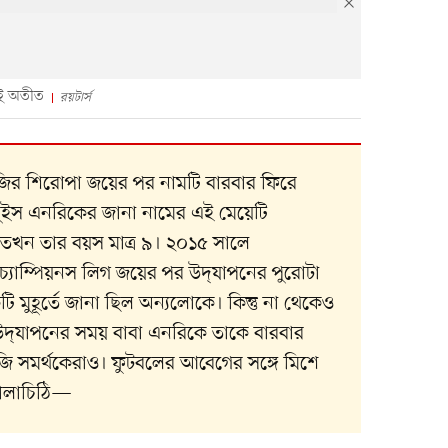
ুই অতীত
রয়টার্স
জির শিরোপা জয়ের পর নামটি বারবার ফিরে
স এনরিকের জানা নামের এই মেয়েটি
 তখন তার বয়স মাত্র ৯। ২০১৫ সালে
চ্যাম্পিয়নস লিগ জয়ের পর উদ্‌যাপনের পুরোটা
মুহূর্তে জানা ছিল অন্যলোকে। কিন্তু না থেকেও
উদ্‌যাপনের সময় বাবা এনরিকে তাকে বারবার
জি সমর্থকেরাও। ফুটবলের আবেগের সঙ্গে মিশে
খোলাচিঠি—