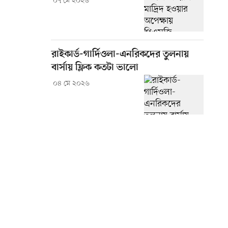
০৭ মে ২০২৬
রাইকার্ড-গার্দিওলা-এনরিকদের তুলনায়
বার্সায় ফ্লিক কতটা ভালো
০৪ মে ২০২৬